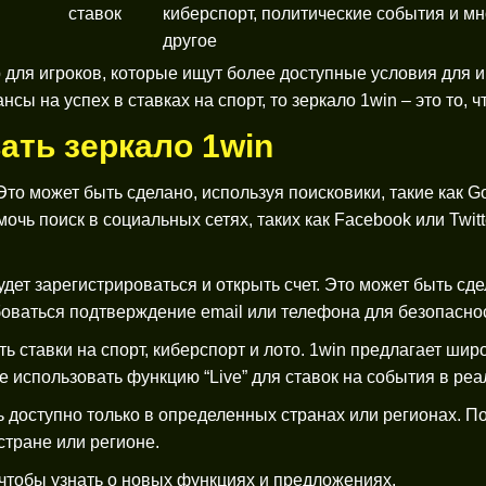
ставок
киберспорт, политические события и мн
другое
р для игроков, которые ищут более доступные условия для и
сы на успех в ставках на спорт, то зеркало 1win – это то, ч
ать зеркало 1win
Это может быть сделано, используя поисковики, такие как G
чь поиск в социальных сетях, таких как Facebook или Twitt
удет зарегистрироваться и открыть счет. Это может быть сд
боваться подтверждение email или телефона для безопаснос
ь ставки на спорт, киберспорт и лото. 1win предлагает широ
е использовать функцию “Live” для ставок на события в ре
ь доступно только в определенных странах или регионах. П
стране или регионе.
 чтобы узнать о новых функциях и предложениях.