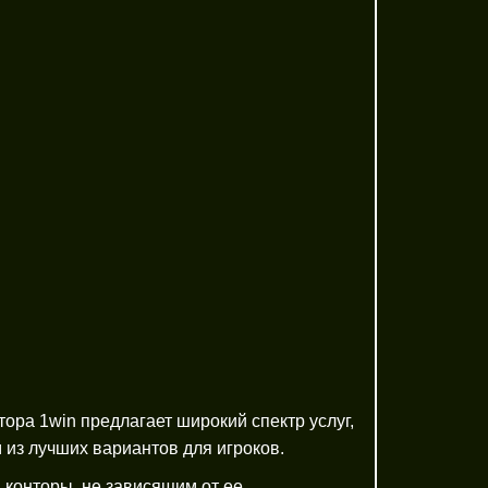
тора 1win предлагает широкий спектр услуг,
м из лучших вариантов для игроков.
м конторы, не зависящим от ее