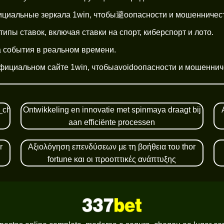
фициальные зеркала 1win, чтобы避оопасности и мошенничес
ипы ставок, включая ставки на спорт, киберспорт и лото.
а события в реальном времени.
официальном сайте 1win, чтобыavoidоопасности и мошеннич
chtějí_maximalizovat_své_štěst
Ontwikkeling en innovatie met spinmaya draagt bij
aan efficiënte processen
r
Αξιολόγηση επενδύσεων με τη βοήθεια του thor
fortune και οι προοπτικές ανάπτυξης