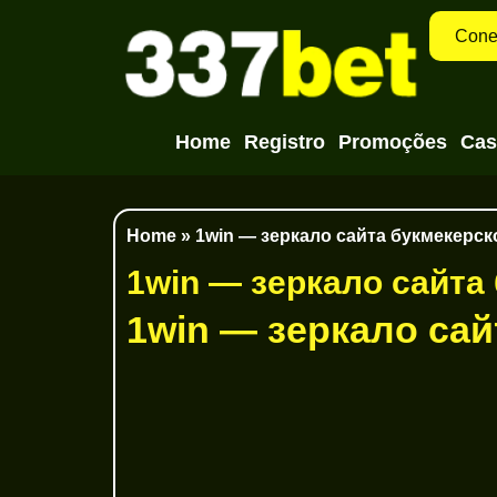
Cone
Home
Registro
Promoções
Cas
Home
»
1win — зеркало сайта букмекерс
1win — зеркало сайта
1win — зеркало са