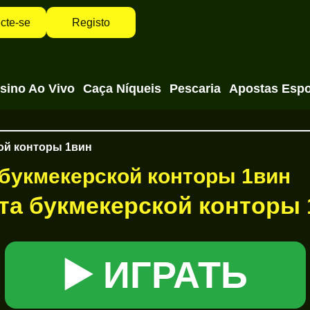
cte-se
Registo
sino Ao Vivo
Caça Níqueis
Pescaria
Apostas Espo
кой конторы 1вин
 букмекерской конторы 1вин
йта букмекерской конторы
▶️ ИГРАТЬ