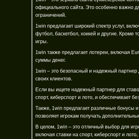
официального сайта. Это особенно важно дл
ограничений.
1win предлагает широкий спектр услуг, вклю
футбол, баскетбол, хоккей и другие. Кроме т
игры.
1win также предлагает лотереи, включая Eur
суммы денег.
1win – это безопасный и надежный партнер 
своих клиентов.
Если вы ищете надежный партнер для ставок 
спорт, киберспорт и лото, и обеспечивает б
Также, 1win предлагает различные бонусы и
позволяет игрокам получать дополнительны
В целом, 1win – это отличный выбор для игр
включая ставки на спорт, киберспорт и лото