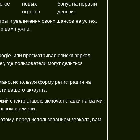
огое
новых
бонус на первый
игроков
депозит
гры и увеличения своих шансов на успех.
то вам нужно.
oogle, или просматривая списки зеркал,
er, где пользователи могут делиться
елано, используя форму регистрации на
ти вашего аккаунта.
кий спектр ставок, включая ставки на матчи,
альном времени.
оэтому, перед использованием зеркала, вам