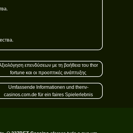
тва.
ества.
Αξιολόγηση επενδύσεων με τη βοήθεια του thor
fortune και οι προοπτικές ανάπτυξης
Umfassende Informationen und thenv-
casinos.com.de für ein faires Spielerlebnis