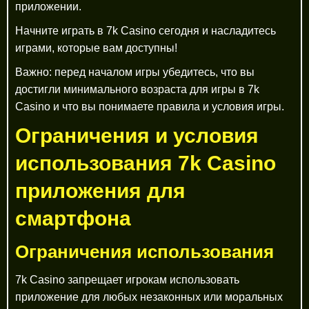
приложении.
Начните играть в 7k Casino сегодня и насладитесь
играми, которые вам доступны!
Важно: перед началом игры убедитесь, что вы
достигли минимального возраста для игры в 7k
Casino и что вы понимаете правила и условия игры.
Ограничения и условия
использования 7k Casino
приложения для
смартфона
Ограничения использования
7k Casino запрещает игрокам использовать
приложение для любых незаконных или моральных