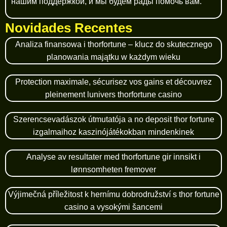
нашим поддержкой, и мы будем рады помочь вам.
Novidades Recentes
Analiza finansowa i thorfortune – klucz do skutecznego
planowania majątku w każdym wieku
Protection maximale, sécurisez vos gains et découvrez
pleinement lunivers thorfortune casino
Szerencsevadászok útmutatója a no deposit thor fortune
izgalmaihoz kaszinójátékokban mindenkinek
Analyse av resultater med thorfortune gir innsikt i
lønnsomheten fremover
Výjimečná příležitost k hernímu dobrodružství s thor fortune
casino a vysokými šancemi