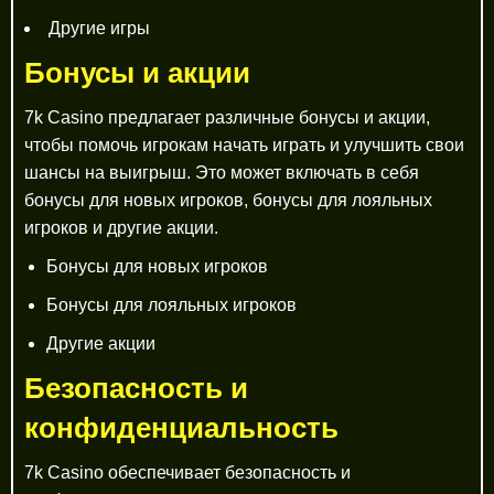
Другие игры
Бонусы и акции
7k Casino предлагает различные бонусы и акции,
чтобы помочь игрокам начать играть и улучшить свои
шансы на выигрыш. Это может включать в себя
бонусы для новых игроков, бонусы для лояльных
игроков и другие акции.
Бонусы для новых игроков
Бонусы для лояльных игроков
Другие акции
Безопасность и
конфиденциальность
7k Casino обеспечивает безопасность и