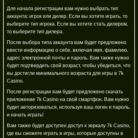
Для начала регистрации вам нужно выбрать тип
аккаунта: игрок или дилер. Если вы хотите играть, то
выберите тип игрока. Если вы хотите стать дилером,
то выберите тип дилера.
После выбора типа аккаунта вам будет предложено
ввести информацию о себе, включая имя, фамилию,
адрес электронной почты и пароль. Вам также нужно
будет подтвердить свой возраст, чтобы убедиться, что
вы достигли минимального возраста для игры в 7k
Casino.
После регистрации вам будет предложено скачать
приложение 7k Casino на свой смартфон. Вам нужно
будет авторизоваться, используя ваш логин и пароль,
и начать играть!
Вам также будет доступен доступ к зеркалу 7k Casino,
где вы сможете играть в игры, которые доступны в