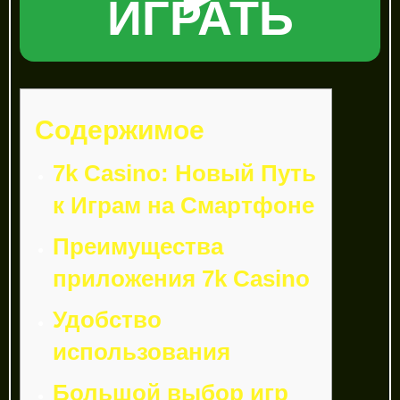
ИГРАТЬ
Содержимое
7k Casino: Новый Путь
к Играм на Смартфоне
Преимущества
приложения 7k Casino
Удобство
использования
Большой выбор игр