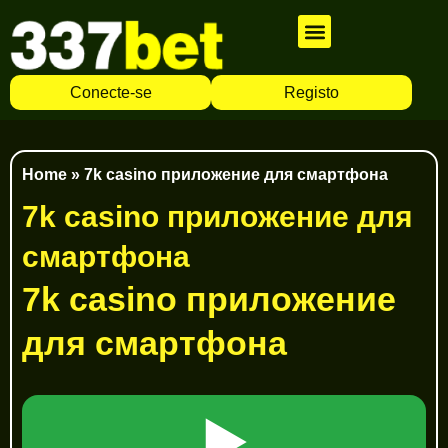
Cassino Ao Vivo
Caça Níqueis
Apostas Esportivas
Baixar Aplicativo
Conecte-se
Registo
Home
»
7k casino приложение для смартфона
7k casino приложение для
смартфона
7k casino приложение
для смартфона
▶️