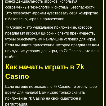
конфиденциальность игроков, используя
современные технологии и системы безопасности.
Это позволяет игрокам чувствовать себя комфортно
и безопасно, играя в приложении.
7k Casino – это уникальное приложение, которое
предлагает игрокам широкий спектр преимуществ,
чтобы обеспечить им наилучшие условия для игры.
Если вы ищете приложение, которое предлагает вам
наилучшие условия для игры, то 7k Casino – это ваш
выбор.
Как начать играть в 7k
Casino
Если вы еще не знакомы с 7k Casino, то это лучшее
время для начала! Вам нужно только скачать
приложение 7k Casino на свой смартфон и
регистрация.