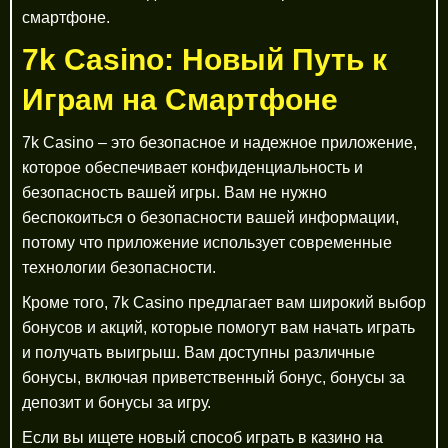
смартфоне.
7k Casino: Новый Путь к
Играм на Смартфоне
7k Casino – это безопасное и надежное приложение,
которое обеспечивает конфиденциальность и
безопасность вашей игры. Вам не нужно
беспокоиться о безопасности вашей информации,
потому что приложение использует современные
технологии безопасности.
Кроме того, 7k Casino предлагает вам широкий выбор
бонусов и акций, которые помогут вам начать играть
и получать выигрыш. Вам доступны различные
бонусы, включая приветственный бонус, бонусы за
депозит и бонусы за игру.
Если вы ищете новый способ играть в казино на