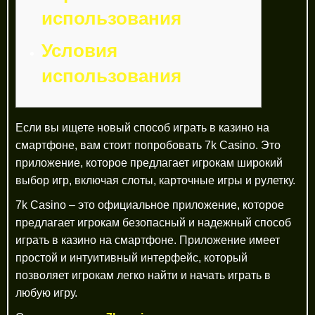
использования
Условия
использования
Если вы ищете новый способ играть в казино на
смартфоне, вам стоит попробовать 7k Casino. Это
приложение, которое предлагает игрокам широкий
выбор игр, включая слоты, карточные игры и рулетку.
7k Casino – это официальное приложение, которое
предлагает игрокам безопасный и надежный способ
играть в казино на смартфоне. Приложение имеет
простой и интуитивный интерфейс, который
позволяет игрокам легко найти и начать играть в
любую игру.