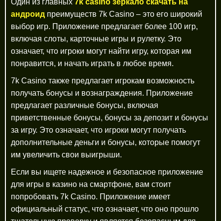
Один из главных
7k casino зеркало скачать на
андроид
преимуществ 7k Casino – это его широкий
выбор игр. Приложение предлагает более 100 игр,
включая слоты, карточные игры и рулетку. Это
означает, что игроки могут найти игру, которая им
понравится, и начать играть в любое время.
7k Casino также предлагает игрокам возможность
получать бонусы и вознаграждения. Приложение
предлагает различные бонусы, включая
приветственные бонусы, бонусы за депозит и бонусы
за игру. Это означает, что игроки могут получать
дополнительные деньги и бонусы, которые помогут
им увеличить свои выигрыши.
Если вы ищете надежное и безопасное приложение
для игры в казино на смартфоне, вам стоит
попробовать 7k Casino. Приложение имеет
официальный статус, что означает, что оно прошло