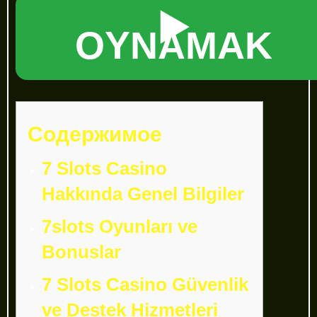
▶️
OYNAMAK
Содержимое
7 Slots Casino
Hakkında Genel Bilgiler
7slots Oyunları ve
Bonuslar
7 Slots Casino Güvenlik
ve Destek Hizmetleri