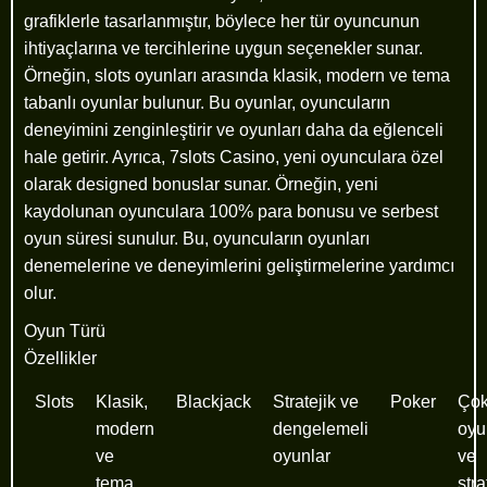
grafiklerle tasarlanmıştır, böylece her tür oyuncunun
ihtiyaçlarına ve tercihlerine uygun seçenekler sunar.
Örneğin, slots oyunları arasında klasik, modern ve tema
tabanlı oyunlar bulunur. Bu oyunlar, oyuncuların
deneyimini zenginleştirir ve oyunları daha da eğlenceli
hale getirir. Ayrıca, 7slots Casino, yeni oyunculara özel
olarak designed bonuslar sunar. Örneğin, yeni
kaydolunan oyunculara 100% para bonusu ve serbest
oyun süresi sunulur. Bu, oyuncuların oyunları
denemelerine ve deneyimlerini geliştirmelerine yardımcı
olur.
Oyun Türü
Özellikler
Slots
Klasik,
Blackjack
Stratejik ve
Poker
Ço
modern
dengelemeli
oyu
ve
oyunlar
ve
tema
stra