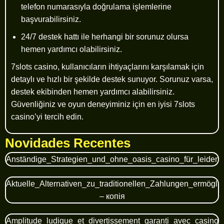
telefon numarasıyla doğrulama işlemlerine
başvurabilirsiniz.
24/7 destek hattı ile herhangi bir sorunuz olursa
hemen yardımcı olabilirsiniz.
7slots casino, kullanıcıların ihtiyaçlarını karşılamak için
detaylı ve hızlı bir şekilde destek sunuyor. Sorunuz varsa,
destek ekibinden hemen yardımcı alabilirsiniz.
Güvenliğiniz ve oyun deneyiminiz için en iyisi 7slots
casino’yi tercih edin.
Novidades Recentes
Anständige_Strategien_und_ohne_oasis_casino_für_leidensc
Aktuelle_Alternativen_zu_traditionellen_Zahlungen_ermögl
– копія
Amplitude_ludique_et_divertissement_garanti_avec_casino