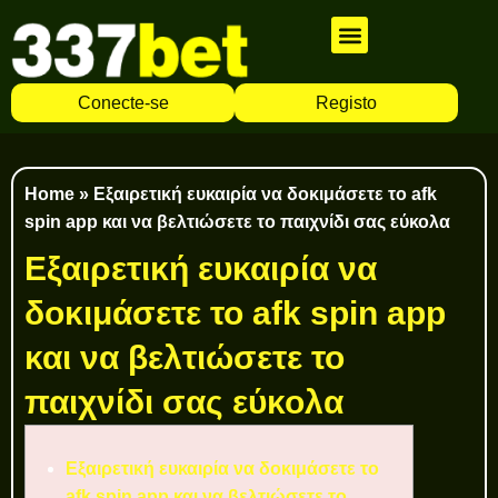
Cassino Ao Vivo
Caça Níqueis
Apostas Esportivas
Baixar Aplicativo
Conecte-se
Registo
Home
»
Εξαιρετική ευκαιρία να δοκιμάσετε το afk
spin app και να βελτιώσετε το παιχνίδι σας εύκολα
Εξαιρετική ευκαιρία να
δοκιμάσετε το afk spin app
και να βελτιώσετε το
παιχνίδι σας εύκολα
Εξαιρετική ευκαιρία να δοκιμάσετε το
afk spin app και να βελτιώσετε το