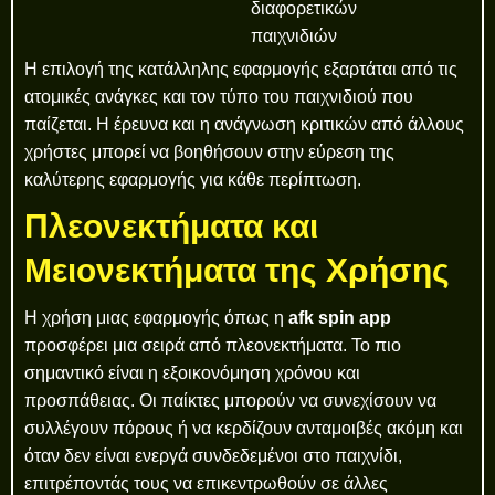
διαφορετικών
παιχνιδιών
Η επιλογή της κατάλληλης εφαρμογής εξαρτάται από τις
ατομικές ανάγκες και τον τύπο του παιχνιδιού που
παίζεται. Η έρευνα και η ανάγνωση κριτικών από άλλους
χρήστες μπορεί να βοηθήσουν στην εύρεση της
καλύτερης εφαρμογής για κάθε περίπτωση.
Πλεονεκτήματα και
Μειονεκτήματα της Χρήσης
Η χρήση μιας εφαρμογής όπως η
afk spin app
προσφέρει μια σειρά από πλεονεκτήματα. Το πιο
σημαντικό είναι η εξοικονόμηση χρόνου και
προσπάθειας. Οι παίκτες μπορούν να συνεχίσουν να
συλλέγουν πόρους ή να κερδίζουν ανταμοιβές ακόμη και
όταν δεν είναι ενεργά συνδεδεμένοι στο παιχνίδι,
επιτρέποντάς τους να επικεντρωθούν σε άλλες