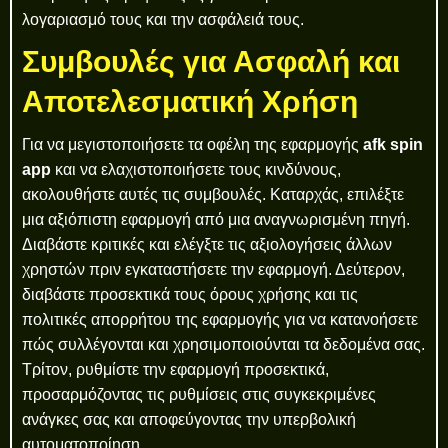
λογαριασμό τους και την ασφάλειά τους.
Συμβουλές για Ασφαλή και
Αποτελεσματική Χρήση
Για να μεγιστοποιήσετε τα οφέλη της εφαρμογής
afk spin
app
και να ελαχιστοποιήσετε τους κινδύνους,
ακολουθήστε αυτές τις συμβουλές. Καταρχάς, επιλέξτε
μια αξιόπιστη εφαρμογή από μια αναγνωρισμένη πηγή.
Διαβάστε κριτικές και ελέγξτε τις αξιολογήσεις άλλων
χρηστών πριν εγκαταστήσετε την εφαρμογή. Δεύτερον,
διαβάστε προσεκτικά τους όρους χρήσης και τις
πολιτικές απορρήτου της εφαρμογής για να κατανοήσετε
πώς συλλέγονται και χρησιμοποιούνται τα δεδομένα σας.
Τρίτον, ρυθμίστε την εφαρμογή προσεκτικά,
προσαρμόζοντας τις ρυθμίσεις στις συγκεκριμένες
ανάγκες σας και αποφεύγοντας την υπερβολική
αυτοματοποίηση.