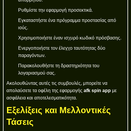
Ρυθμίστε την εφαρμογή προσεκτικά.
Εγκαταστήστε ένα πρόγραμμα προστασίας από
ιούς.
Χρησιμοποιήστε έναν ισχυρό κωδικό πρόσβασης.
Ενεργοποιήστε τον έλεγχο ταυτότητας δύο
παραγόντων.
Παρακολουθήστε τη δραστηριότητα του
λογαριασμού σας.
Ακολουθώντας αυτές τις συμβουλές, μπορείτε να
απολαύσετε τα οφέλη της εφαρμογής
afk spin app
με
ασφάλεια και αποτελεσματικότητα.
Εξελίξεις και Μελλοντικές
Τάσεις