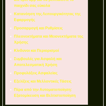
παιχνίδι σας εύκολα
Κατανόηση της Λειτουργικότητας της
Εφαρμογής
Προσαρμογή και Ρυθμίσεις
Πλεονεκτήματα και Μειονεκτήματα της
Χρήσης
Κίνδυνοι και Περιορισμοί
Συμβουλές για Ασφαλή και
Αποτελεσματική Χρήση
Προφυλάξεις Ασφαλείας
Εξελίξεις και Μελλοντικές Τάσεις
Πέρα από την Αυτοματοποίηση:
Εξατομίκευση και Βελτιστοποίηση