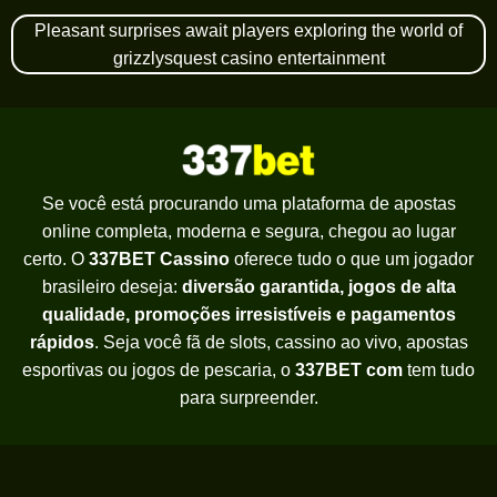
Pleasant surprises await players exploring the world of
grizzlysquest casino entertainment
Se você está procurando uma plataforma de apostas
online completa, moderna e segura, chegou ao lugar
certo. O
337BET Cassino
oferece tudo o que um jogador
brasileiro deseja:
diversão garantida, jogos de alta
qualidade, promoções irresistíveis e pagamentos
rápidos
. Seja você fã de slots, cassino ao vivo, apostas
esportivas ou jogos de pescaria, o
337BET com
tem tudo
para surpreender.