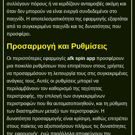
συλλέγουν πόρους ή να κερδίζουν ανταμοιβές ακόμη και
όταν δεν μπορούν να είναι ενεργά συνδεδεμένοι στο
παιχνίδι. Η αποτελεσματικότητα της εφαρμογής εξαρτάται
από το συγκεκριμένο παιχνίδι και τις δυνατότητες που
προσφέρει.
Προσαρμογή και Ρυθμίσεις
Οι περισσότερες εφαρμογές
afk spin app
προσφέρουν
μια ποικιλία ρυθμίσεων που επιτρέπουν στους χρήστες
να προσαρμόσουν τη λειτουργία τους στις συγκεκριμένες
ανάγκες τους. Αυτές οι ρυθμίσεις μπορεί να
περιλαμβάνουν τον καθορισμό της ταχύτητας
περιστροφής, την επιλογή των συγκεκριμένων
περιστροφών που θα αυτοματοποιηθούν, και τη ρύθμιση
των διαστημάτων μεταξύ των περιστροφών. Η
δυνατότητα προσαρμογής είναι κρίσιμη, καθώς επιτρέπει
στους παίκτες να αξιοποιήσουν πλήρως τις δυνατότητες
της εφαρμογής, ενώ παράλληλα αποφεύγουν την