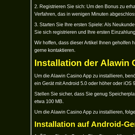
2. Registrieren Sie sich: Um den Bonus zu erhal
Verfahren, das in wenigen Minuten abgeschloss
3. Starten Sie Ihre ersten Spiele: Als Neukun
Sie sich registrieren und Ihre ersten Einzahlung
Wir hoffen, dass dieser Artikel Ihnen geholfen
gerne kontaktieren.
Installation der Alawin
Um die Alawin Casino App zu installieren, benö
ein Gerät mit Android 5.0 oder höher oder iOS
Stellen Sie sicher, dass Sie genug Speicherpla
etwa 100 MB.
Um die Alawin Casino App zu installieren, folge
Installation auf Android-Ge