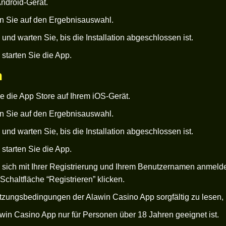
Android-Gerät.
en Sie auf den Ergebnisauswahl.
” und warten Sie, bis die Installation abgeschlossen ist.
 starten Sie die App.
n
e die App Store auf Ihrem iOS-Gerät.
en Sie auf den Ergebnisauswahl.
” und warten Sie, bis die Installation abgeschlossen ist.
 starten Sie die App.
e sich mit Ihrer Registrierung und Ihrem Benutzernamen anmel
Schaltfläche “Registrieren” klicken.
zungsbedingungen der Alawin Casino App sorgfältig zu lesen, 
lawin Casino App nur für Personen über 18 Jahren geeignet ist.