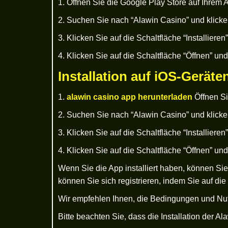
1. Öffnen Sie die Google Play Store auf Ihrem 
2. Suchen Sie nach “Alawin Casino” und klick
3. Klicken Sie auf die Schaltfläche “Installieren
4. Klicken Sie auf die Schaltfläche “Öffnen” und
Installation auf iOS-Geräte
1.
alawin casino app herunterladen
Öffnen Si
2. Suchen Sie nach “Alawin Casino” und klick
3. Klicken Sie auf die Schaltfläche “Installieren
4. Klicken Sie auf die Schaltfläche “Öffnen” und
Wenn Sie die App installiert haben, können Si
können Sie sich registrieren, indem Sie auf die 
Wir empfehlen Ihnen, die Bedingungen und Nut
Bitte beachten Sie, dass die Installation der A