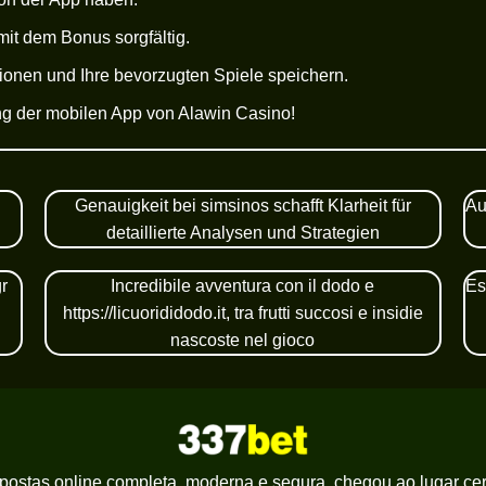
it dem Bonus sorgfältig.
mationen und Ihre bevorzugten Spiele speichern.
ng der mobilen App von Alawin Casino!
Genauigkeit bei simsinos schafft Klarheit für
Au
detaillierte Analysen und Strategien
r
Incredibile avventura con il dodo e
Es
https://licuorididodo.it, tra frutti succosi e insidie
nascoste nel gioco
postas online completa, moderna e segura, chegou ao lugar ce