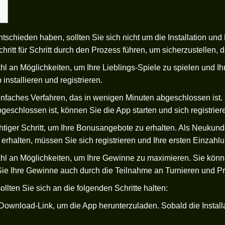
tschieden haben, sollten Sie sich nicht um die Installation u
ritt für Schritt durch den Prozess führen, um sicherzustellen, 
ahl an Möglichkeiten, um Ihre Lieblings-Spiele zu spielen und 
nstallieren und registrieren.
 einfaches Verfahren, das in wenigen Minuten abgeschlossen ist
geschlossen ist, können Sie die App starten und sich registrier
ichtiger Schritt, um Ihre Bonusangebote zu erhalten. Als Neuk
erhalten, müssen Sie sich registrieren und Ihre ersten Einzahlu
hl an Möglichkeiten, um Ihre Gewinne zu maximieren. Sie könne
ie Ihre Gewinne auch durch die Teilnahme an Turnieren und P
lten Sie sich an die folgenden Schritte halten:
en Download-Link, um die App herunterzuladen. Sobald die Instal