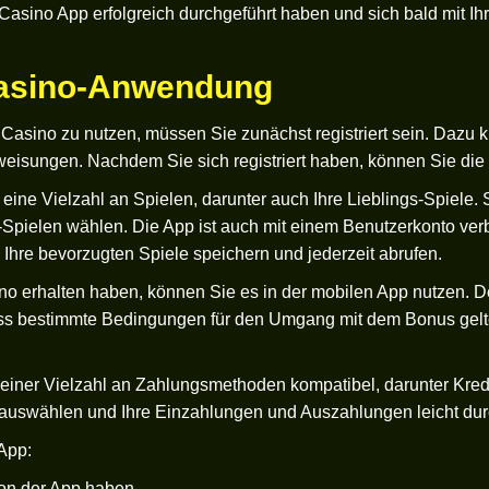
in Casino App erfolgreich durchgeführt haben und sich bald mit 
Casino-Anwendung
ino zu nutzen, müssen Sie zunächst registriert sein. Dazu kli
isungen. Nachdem Sie sich registriert haben, können Sie die m
 eine Vielzahl an Spielen, darunter auch Ihre Lieblings-Spiele
Spielen wählen. Die App ist auch mit einem Benutzerkonto verbu
 Ihre bevorzugten Spiele speichern und jederzeit abrufen.
 erhalten haben, können Sie es in der mobilen App nutzen. De
ss bestimmte Bedingungen für den Umgang mit dem Bonus gelten
 einer Vielzahl an Zahlungsmethoden kompatibel, darunter Kre
auswählen und Ihre Einzahlungen und Auszahlungen leicht dur
 App:
ion der App haben.