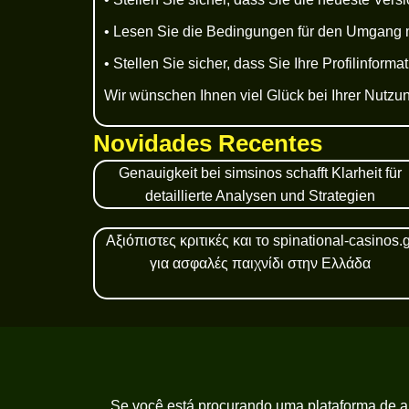
• Lesen Sie die Bedingungen für den Umgang m
• Stellen Sie sicher, dass Sie Ihre Profilinfor
Wir wünschen Ihnen viel Glück bei Ihrer Nutzu
Novidades Recentes
Genauigkeit bei simsinos schafft Klarheit für
detaillierte Analysen und Strategien
Αξιόπιστες κριτικές και το spinational-casinos.g
για ασφαλές παιχνίδι στην Ελλάδα
Se você está procurando uma plataforma de a