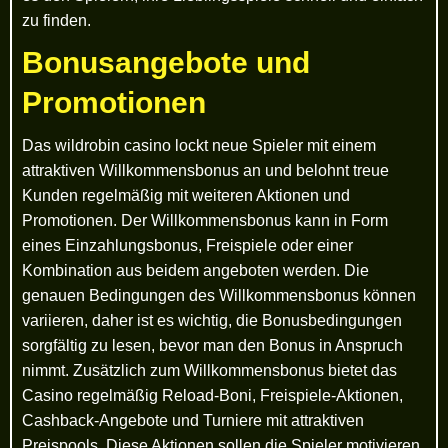
zu finden.
Bonusangebote und
Promotionen
Das wildrobin casino lockt neue Spieler mit einem
attraktiven Willkommensbonus an und belohnt treue
Kunden regelmäßig mit weiteren Aktionen und
Promotionen. Der Willkommensbonus kann in Form
eines Einzahlungsbonus, Freispiele oder einer
Kombination aus beidem angeboten werden. Die
genauen Bedingungen des Willkommensbonus können
variieren, daher ist es wichtig, die Bonusbedingungen
sorgfältig zu lesen, bevor man den Bonus in Anspruch
nimmt. Zusätzlich zum Willkommensbonus bietet das
Casino regelmäßig Reload-Boni, Freispiele-Aktionen,
Cashback-Angebote und Turniere mit attraktiven
Preispools. Diese Aktionen sollen die Spieler motivieren