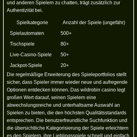
und anderen Spielern zu chatten, trägt zusätzlich zur
Authentizität bei.
Spielkategorie
Anzahl der Spiele (ungefähr)
Spielautomaten
500+
Tischspiele
80+
Live-Casino-Spiele
50+
Jackpot-Spiele
20+
Die regelmäßige Erweiterung des Spieleportfolios stellt
sicher, dass Spieler immer wieder neue und aufregende
Optionen entdecken können. Das wildrobin casino legt
großen Wert darauf, seinen Spielern eine
abwechslungsreiche und unterhaltsame Auswahl an
Spielen zu bieten, die den höchsten Qualitätsstandards
entsprechen. Die benutzerfreundliche Suchfunktion und
die übersichtliche Kategorisierung der Spiele erleichtern
es den Spielern, ihre Lieblingsspiele schnell und einfach