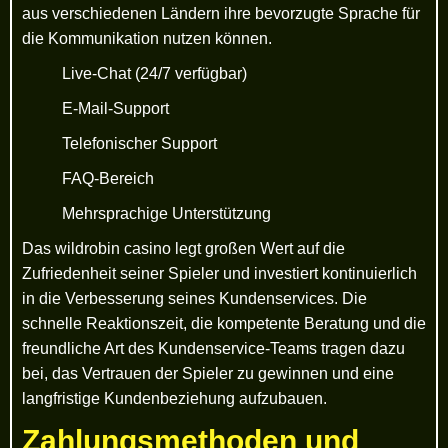
aus verschiedenen Ländern ihre bevorzugte Sprache für
die Kommunikation nutzen können.
Live-Chat (24/7 verfügbar)
E-Mail-Support
Telefonischer Support
FAQ-Bereich
Mehrsprachige Unterstützung
Das wildrobin casino legt großen Wert auf die
Zufriedenheit seiner Spieler und investiert kontinuierlich
in die Verbesserung seines Kundenservices. Die
schnelle Reaktionszeit, die kompetente Beratung und die
freundliche Art des Kundenservice-Teams tragen dazu
bei, das Vertrauen der Spieler zu gewinnen und eine
langfristige Kundenbeziehung aufzubauen.
Zahlungsmethoden und