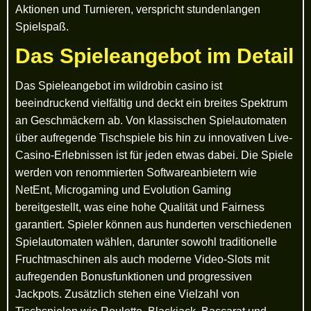
Aktionen und Turnieren, verspricht stundenlangen
Spielspaß.
Das Spieleangebot im Detail
Das Spieleangebot im wildrobin casino ist
beeindruckend vielfältig und deckt ein breites Spektrum
an Geschmäckern ab. Von klassischen Spielautomaten
über aufregende Tischspiele bis hin zu innovativen Live-
Casino-Erlebnissen ist für jeden etwas dabei. Die Spiele
werden von renommierten Softwareanbietern wie
NetEnt, Microgaming und Evolution Gaming
bereitgestellt, was eine hohe Qualität und Fairness
garantiert. Spieler können aus hunderten verschiedenen
Spielautomaten wählen, darunter sowohl traditionelle
Fruchtmaschinen als auch moderne Video-Slots mit
aufregenden Bonusfunktionen und progressiven
Jackpots. Zusätzlich stehen eine Vielzahl von