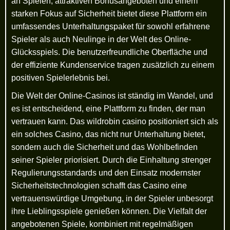
an Spielen, attraktiven Bonusangeboten und einem
starken Fokus auf Sicherheit bietet diese Plattform ein
umfassendes Unterhaltungspaket für sowohl erfahrene
Spieler als auch Neulinge in der Welt des Online-
Glücksspiels. Die benutzerfreundliche Oberfläche und
der effiziente Kundenservice tragen zusätzlich zu einem
positiven Spielerlebnis bei.
Die Welt der Online-Casinos ist ständig im Wandel, und
es ist entscheidend, eine Plattform zu finden, der man
vertrauen kann. Das wildrobin casino positioniert sich als
ein solches Casino, das nicht nur Unterhaltung bietet,
sondern auch die Sicherheit und das Wohlbefinden
seiner Spieler priorisiert. Durch die Einhaltung strenger
Regulierungsstandards und den Einsatz modernster
Sicherheitstechnologien schafft das Casino eine
vertrauenswürdige Umgebung, in der Spieler unbesorgt
ihre Lieblingsspiele genießen können. Die Vielfalt der
angebotenen Spiele, kombiniert mit regelmäßigen