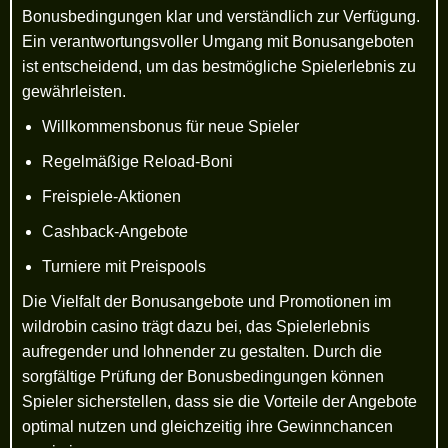
Bonusbedingungen klar und verständlich zur Verfügung.
Ein verantwortungsvoller Umgang mit Bonusangeboten
ist entscheidend, um das bestmögliche Spielerlebnis zu
gewährleisten.
Willkommensbonus für neue Spieler
Regelmäßige Reload-Boni
Freispiele-Aktionen
Cashback-Angebote
Turniere mit Preispools
Die Vielfalt der Bonusangebote und Promotionen im
wildrobin casino trägt dazu bei, das Spielerlebnis
aufregender und lohnender zu gestalten. Durch die
sorgfältige Prüfung der Bonusbedingungen können
Spieler sicherstellen, dass sie die Vorteile der Angebote
optimal nutzen und gleichzeitig ihre Gewinnchancen