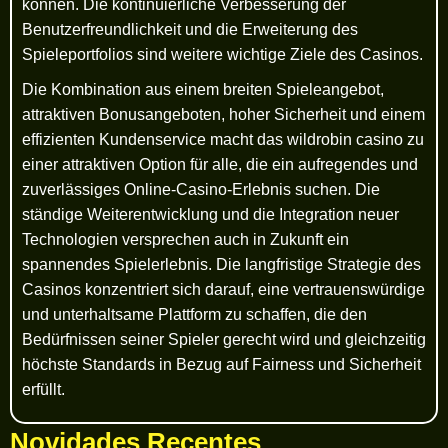
können. Die kontinuierliche Verbesserung der
Benutzerfreundlichkeit und die Erweiterung des
Spieleportfolios sind weitere wichtige Ziele des Casinos.
Die Kombination aus einem breiten Spieleangebot,
attraktiven Bonusangeboten, hoher Sicherheit und einem
effizienten Kundenservice macht das wildrobin casino zu
einer attraktiven Option für alle, die ein aufregendes und
zuverlässiges Online-Casino-Erlebnis suchen. Die
ständige Weiterentwicklung und die Integration neuer
Technologien versprechen auch in Zukunft ein
spannendes Spielerlebnis. Die langfristige Strategie des
Casinos konzentriert sich darauf, eine vertrauenswürdige
und unterhaltsame Plattform zu schaffen, die den
Bedürfnissen seiner Spieler gerecht wird und gleichzeitig
höchste Standards in Bezug auf Fairness und Sicherheit
erfüllt.
Novidades Recentes