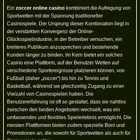
Ein
zoccer online casino
kombiniert die Aufregung von
Sportwetten mit der Spannung traditioneller
Casinospiele. Der Ursprung dieser Kombination liegt in
der verstärkten Konvergenz der Online-
Glücksspielindustrie, in der Betreiber versuchen, ein
breiteres Publikum anzusprechen und bestehende
Kunden länger zu binden. Im Kern bietet ein solches
Casino eine Plattform, auf der Benutzer Wetten auf
verschiedene Sportereignisse platzieren können, von
Fußball (daher „zoccer“) bis hin zu Tennis und
Basketball, während sie gleichzeitig Zugang zu einer
Vielzahl von Casinospielen haben. Die
Benutzererfahrung ist oft so gestaltet, dass sie nahtlos
zwischen den beiden Angeboten wechselt, was ein
umfassendes und flexibles Spielerlebnis ermöglicht. Die
meisten Plattformen bieten zudem spezielle Boni und
Promotionen an, die sowohl für Sportwetten als auch für