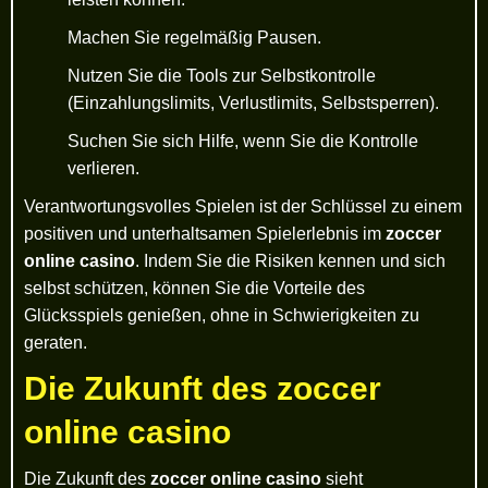
Machen Sie regelmäßig Pausen.
Nutzen Sie die Tools zur Selbstkontrolle
(Einzahlungslimits, Verlustlimits, Selbstsperren).
Suchen Sie sich Hilfe, wenn Sie die Kontrolle
verlieren.
Verantwortungsvolles Spielen ist der Schlüssel zu einem
positiven und unterhaltsamen Spielerlebnis im
zoccer
online casino
. Indem Sie die Risiken kennen und sich
selbst schützen, können Sie die Vorteile des
Glücksspiels genießen, ohne in Schwierigkeiten zu
geraten.
Die Zukunft des zoccer
online casino
Die Zukunft des
zoccer online casino
sieht