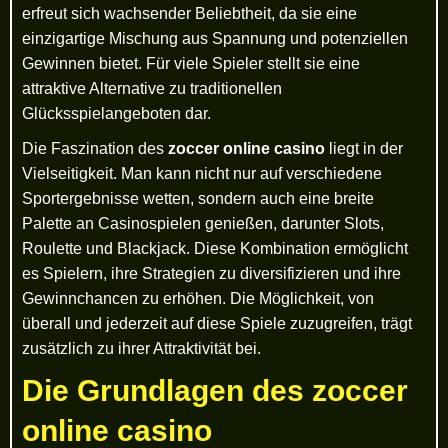
erfreut sich wachsender Beliebtheit, da sie eine
einzigartige Mischung aus Spannung und potenziellen
Gewinnen bietet. Für viele Spieler stellt sie eine
attraktive Alternative zu traditionellen
Glücksspielangeboten dar.
Die Faszination des
zoccer online casino
liegt in der
Vielseitigkeit. Man kann nicht nur auf verschiedene
Sportergebnisse wetten, sondern auch eine breite
Palette an Casinospielen genießen, darunter Slots,
Roulette und Blackjack. Diese Kombination ermöglicht
es Spielern, ihre Strategien zu diversifizieren und ihre
Gewinnchancen zu erhöhen. Die Möglichkeit, von
überall und jederzeit auf diese Spiele zuzugreifen, trägt
zusätzlich zu ihrer Attraktivität bei.
Die Grundlagen des zoccer
online casino