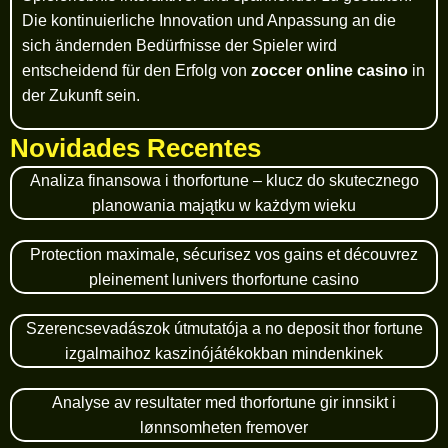
Die kontinuierliche Innovation und Anpassung an die
sich ändernden Bedürfnisse der Spieler wird
entscheidend für den Erfolg von
zoccer online casino
in
der Zukunft sein.
Novidades Recentes
Analiza finansowa i thorfortune – klucz do skutecznego
planowania majątku w każdym wieku
Protection maximale, sécurisez vos gains et découvrez
pleinement lunivers thorfortune casino
Szerencsevadászok útmutatója a no deposit thor fortune
izgalmaihoz kaszinójátékokban mindenkinek
Analyse av resultater med thorfortune gir innsikt i
lønnsomheten fremover