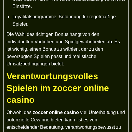
Einsätze.
Loyalitätsprogramme: Belohnung für regelmäßige
Spieler.
Die Wahl des richtigen Bonus hängt von den
individuellen Vorlieben und Spielgewohnheiten ab. Es
ist wichtig, einen Bonus zu wählen, der zu den
bevorzugten Spielen passt und realistische
Umsatzbedingungen bietet.
Verantwortungsvolles
Spielen im zoccer online
casino
Obwohl das
zoccer online casino
viel Unterhaltung und
potenzielle Gewinne bieten kann, ist es von
entscheidender Bedeutung, verantwortungsbewusst zu