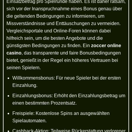
Einsatzbetrag pro Spielrunde haben. Es ist daher ratsam,
sich vor der Inanspruchnahme eines Bonus genau über
die geltenden Bedingungen zu informieren, um
Missverständnisse und Enttäuschungen zu vermeiden.
Vergleichsportale und Online-Foren können dabei
hilfreich sein, um die besten Angebote und die
günstigsten Bedingungen zu finden. Ein
zoccer online
casino
, das transparente und faire Bonusbedingungen
bietet, genießt in der Regel ein höheres Vertrauen bei
seinen Spielern.
Willkommensbonus: Für neue Spieler bei der ersten
Einzahlung.
Einzahlungsbonus: Erhöht den Einzahlungsbetrag um
einen bestimmten Prozentsatz.
Freispiele: Kostenlose Spins an ausgewählten
Spielautomaten.
Cashback-Aktion: Teilweise Rückerstattung verlorener