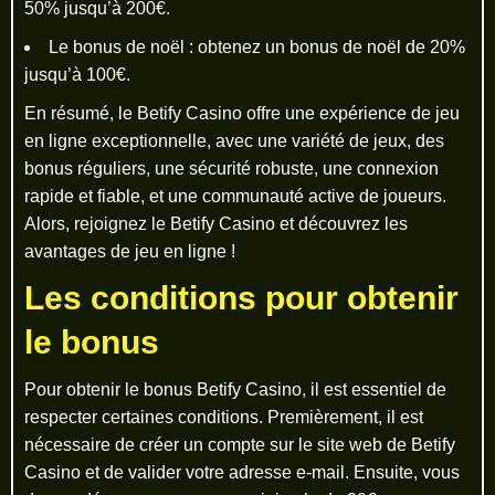
50% jusqu’à 200€.
Le bonus de noël : obtenez un bonus de noël de 20%
jusqu’à 100€.
En résumé, le Betify Casino offre une expérience de jeu
en ligne exceptionnelle, avec une variété de jeux, des
bonus réguliers, une sécurité robuste, une connexion
rapide et fiable, et une communauté active de joueurs.
Alors, rejoignez le Betify Casino et découvrez les
avantages de jeu en ligne !
Les conditions pour obtenir
le bonus
Pour obtenir le bonus Betify Casino, il est essentiel de
respecter certaines conditions. Premièrement, il est
nécessaire de créer un compte sur le site web de Betify
Casino et de valider votre adresse e-mail. Ensuite, vous