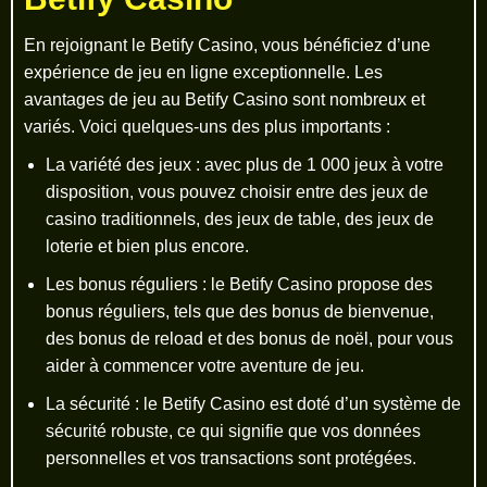
En rejoignant le Betify Casino, vous bénéficiez d’une
expérience de jeu en ligne exceptionnelle. Les
avantages de jeu au Betify Casino sont nombreux et
variés. Voici quelques-uns des plus importants :
La variété des jeux : avec plus de 1 000 jeux à votre
disposition, vous pouvez choisir entre des jeux de
casino traditionnels, des jeux de table, des jeux de
loterie et bien plus encore.
Les bonus réguliers : le Betify Casino propose des
bonus réguliers, tels que des bonus de bienvenue,
des bonus de reload et des bonus de noël, pour vous
aider à commencer votre aventure de jeu.
La sécurité : le Betify Casino est doté d’un système de
sécurité robuste, ce qui signifie que vos données
personnelles et vos transactions sont protégées.