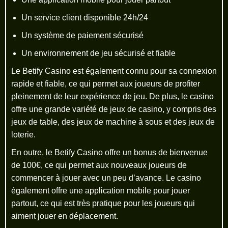
Un service client disponible 24h/24
Un système de paiement sécurisé
Un environnement de jeu sécurisé et fiable
Le Betify Casino est également connu pour sa connexion
rapide et fiable, ce qui permet aux joueurs de profiter
pleinement de leur expérience de jeu. De plus, le casino
offre une grande variété de jeux de casino, y compris des
jeux de table, des jeux de machine à sous et des jeux de
loterie.
En outre, le Betify Casino offre un bonus de bienvenue
de 100€, ce qui permet aux nouveaux joueurs de
commencer à jouer avec un peu d’avance. Le casino
également offre une application mobile pour jouer
partout, ce qui est très pratique pour les joueurs qui
aiment jouer en déplacement.