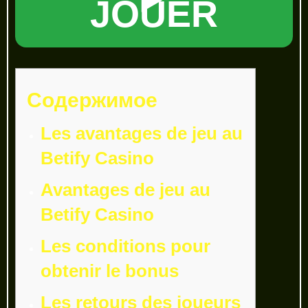
JOUER
Содержимое
Les avantages de jeu au
Betify Casino
Avantages de jeu au
Betify Casino
Les conditions pour
obtenir le bonus
Les retours des joueurs