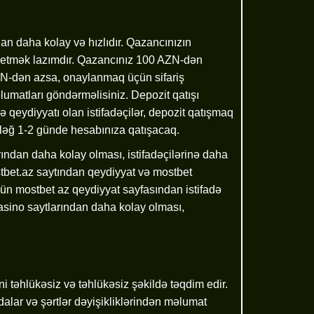
an daha kolay və hızlıdır. Qazancınızın
l etmək lazımdır. Qazancınız 100 AZN-dən
ZN-dən azsa, onaylanmaq üçün sifariş
umatları göndərməlisiniz. Depozit qatışı
qeydiyyatı olan istifadəçilər, depozit qatışmaq
bləğ 1-2 günde hesabınıza qatışacaq.
ından daha kolay olması, istifadəçilərinə daha
stbet.az saytından qeydiyyat və mostbet
çün mostbet az qeydiyyat sayfasından istifadə
asino saytlarından daha kolay olması,
i təhlükəsiz və təhlükəsiz şəkildə təqdim edir.
dalar və şərtlər dəyişikliklərindən məlumat