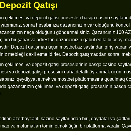
Depozit Qatışı
 çekilmesi və depozit qatışı prosesleri basqa casino saytlarınd
iş yapmanız, sonra hesabınıza qazancınızın var olduğunu kontro
qazancınızın neçə olduğunu göndərməlisiniz. Qazancınız 100 A
nin bir şəhər və adrestən qazancınızın qəbul edilə biləcəyi məl
dır. Depozit qatışmaq üçün mostbet.az saytından giriş yapan və 
iniz məbləği daxil etməlidirlər. Depozit qatışmaqdan sonra, mə
 çekilmesi və depozit qatışı proseslerinin basqa casino saytlar
ilmesi və depozit qatışı prosesini daha detallı öyrənmək üçün mo
Hesabınızı qeydiyyat etmək və mostbet platformasına qoşulmaq ü
nda qazancınızın çekilmesi və depozit qatışı prosesinin basqa c
.
ilən azerbaycanlı kazino saytlarından biri, qaydalar və şərtlərin
lamaq və məlumatları təmin etmək üçün bir platforma yaratır. Qay