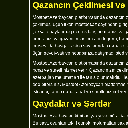
Qazancın Çekilmesi və 
Mostbet Azerbaycan platformasında qazancınızın
çekilmesi üçün ilkən mostbet.az saytından gir
çoxsa, onaylanmaq üçün sifariş nömrənizi və 
nömrənizi və qazancınızın neçə olduğunu, həmçi
prosesi da basqa casino saytlarından daha kolay
üçün qeydiyyatı və hesabınıza qatışmaq istədiy
Mostbet Azerbaycan platformasında qazancınızın
rahat və sürətli hizmet verir. Qazancınızın çek
azerbaijan məlumatları ilə tanış olunmalıdır. 
edə bilərsiniz. Mostbet Azerbaycan platforması
istifadəçilərinə daha rahat və sürətli hizmet verir
Qaydalar və Şərtlər
Mostbet Azərbaycan kimi ən yaxşı və müraciət ed
Bu sayt, oyunları təklif etmək, məlumatları sax