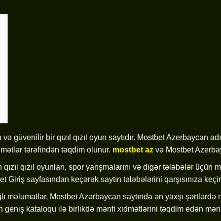
 güvenilir bir qızıl qızıl oyun saytıdır. Mostbet Azerbaycan adı
dmətlər tərəfindən təqdim olunur.
mostbet az
və Mostbet Azerbayc
ızıl qızıl oyunları, spor yarışmalarını və digər tələbələr üçün m
et Giriş sayfasından keçərək saytın tələbələrini qarşısınıza keçiri
 bağlı məlumatlar, Mostbet Azərbaycan saytında ən yaxşı şərtlərdə
 geniş kataloqu ilə birlikdə mənfi xidmətlərini təqdim edən mən