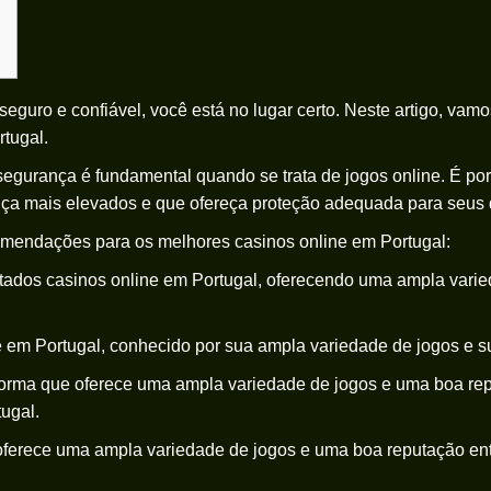
eguro e confiável, você está no lugar certo. Neste artigo, vam
tugal.
segurança é fundamental quando se trata de jogos online. É po
ça mais elevados e que ofereça proteção adequada para seus 
omendações para os melhores casinos online em Portugal:
itados casinos online em Portugal, oferecendo uma ampla vari
e em Portugal, conhecido por sua ampla variedade de jogos e s
forma que oferece uma ampla variedade de jogos e uma boa rep
ugal.
oferece uma ampla variedade de jogos e uma boa reputação en