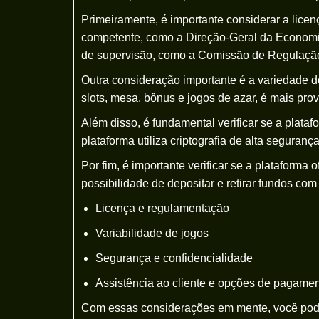
Primeiramente, é importante considerar a licen
competente, como a Direção-Geral da Economia
de supervisão, como a Comissão de Regulação d
Outra consideração importante é a variedade d
slots, mesa, bônus e jogos de azar, é mais pr
Além disso, é fundamental verificar se a plata
plataforma utiliza criptografia de alta segura
Por fim, é importante verificar se a plataform
possibilidade de depositar e retirar fundos co
Licença e regulamentação
Variabilidade de jogos
Segurança e confidencialidade
Assistência ao cliente e opções de pagame
Com essas considerações em mente, você pode 