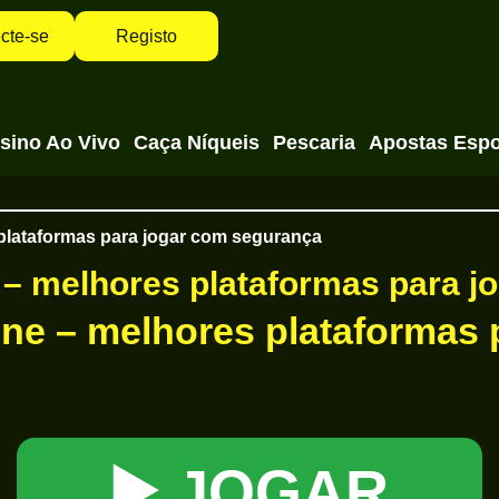
cte-se
Registo
sino Ao Vivo
Caça Níqueis
Pescaria
Apostas Espo
 plataformas para jogar com segurança
 – melhores plataformas para 
ine – melhores plataformas 
▶️ JOGAR