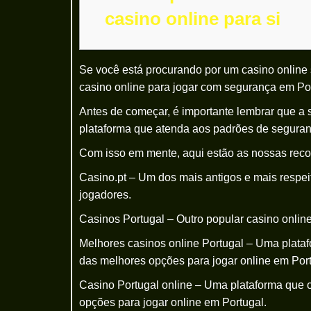
casino online para si
Se você está procurando por um casino online s
casino online para jogar com segurança em Por
Antes de começar, é importante lembrar que a 
plataforma que atenda aos padrões de seguran
Com isso em mente, aqui estão as nossas rec
Casino.pt – Um dos mais antigos e mais respe
jogadores.
Casinos Portugal – Outro popular casino onlin
Melhores casinos online Portugal – Uma plata
das melhores opções para jogar online em Port
Casino Portugal online – Uma plataforma que 
opções para jogar online em Portugal.