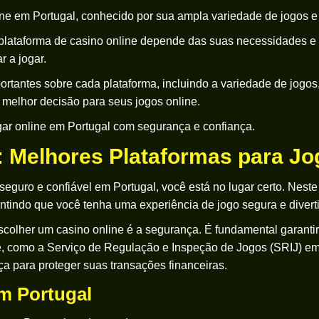
ine em Portugal, conhecido por sua ampla variedade de jogos e
plataforma de casino online depende das suas necessidades e pr
 a jogar.
rtantes sobre cada plataforma, incluindo a variedade de jogos,
 melhor decisão para seus jogos online.
gar online em Portugal com segurança e confiança.
e: Melhores Plataformas para J
eguro e confiável em Portugal, você está no lugar certo. Nest
ntindo que você tenha uma experiência de jogo segura e divert
colher um casino online é a segurança. É fundamental garantir
como a Serviço de Regulação e Inspeção de Jogos (SRIJ) em Po
nça para proteger suas transações financeiras.
m Portugal