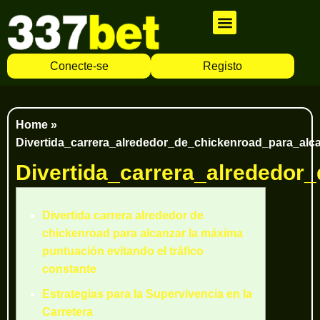
Cassino Ao Vivo
Caça Níqueis
Apostas Esportivas
Baixar Aplicativo
Conecte-se
Registo
Home
»
Divertida_carrera_alrededor_de_chickenroad_para_al
Divertida_carrera_alrededo
Divertida carrera alrededor de
chickenroad para alcanzar la máxima
puntuación evitando el tráfico
constante
Estrategias para la Supervivencia en la
Carretera