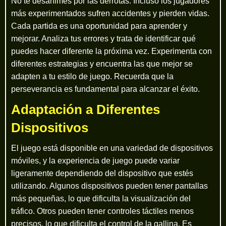
No te desanimes por las derrotas. Incluso los jugadores
más experimentados sufren accidentes y pierden vidas.
Cada partida es una oportunidad para aprender y
mejorar. Analiza tus errores y trata de identificar qué
puedes hacer diferente la próxima vez. Experimenta con
diferentes estrategias y encuentra las que mejor se
adapten a tu estilo de juego. Recuerda que la
perseverancia es fundamental para alcanzar el éxito.
Adaptación a Diferentes
Dispositivos
El juego está disponible en una variedad de dispositivos
móviles, y la experiencia de juego puede variar
ligeramente dependiendo del dispositivo que estés
utilizando. Algunos dispositivos pueden tener pantallas
más pequeñas, lo que dificulta la visualización del
tráfico. Otros pueden tener controles táctiles menos
precisos, lo que dificulta el control de la gallina. Es