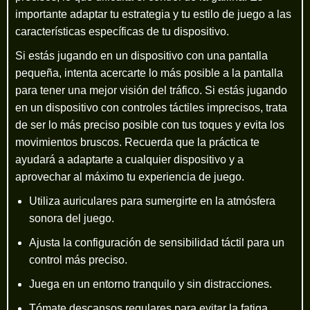
importante adaptar tu estrategia y tu estilo de juego a las
características específicas de tu dispositivo.
Si estás jugando en un dispositivo con una pantalla
pequeña, intenta acercarte lo más posible a la pantalla
para tener una mejor visión del tráfico. Si estás jugando
en un dispositivo con controles táctiles imprecisos, trata
de ser lo más preciso posible con tus toques y evita los
movimientos bruscos. Recuerda que la práctica te
ayudará a adaptarte a cualquier dispositivo y a
aprovechar al máximo tu experiencia de juego.
Utiliza auriculares para sumergirte en la atmósfera
sonora del juego.
Ajusta la configuración de sensibilidad táctil para un
control más preciso.
Juega en un entorno tranquilo y sin distracciones.
Tómate descansos regulares para evitar la fatiga