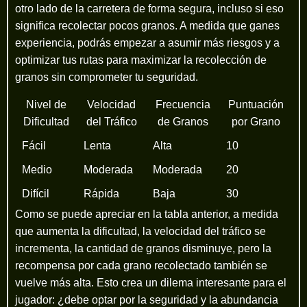
otro lado de la carretera de forma segura, incluso si eso
significa recolectar pocos granos. A medida que ganes
experiencia, podrás empezar a asumir más riesgos y a
optimizar tus rutas para maximizar la recolección de
granos sin comprometer tu seguridad.
Nivel de
Velocidad
Frecuencia
Puntuación
Dificultad
del Tráfico
de Granos
por Grano
Fácil
Lenta
Alta
10
Medio
Moderada
Moderada
20
Difícil
Rápida
Baja
30
Como se puede apreciar en la tabla anterior, a medida
que aumenta la dificultad, la velocidad del tráfico se
incrementa, la cantidad de granos disminuye, pero la
recompensa por cada grano recolectado también se
vuelve más alta. Esto crea un dilema interesante para el
jugador: ¿debe optar por la seguridad y la abundancia