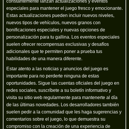
constantemente lanzan actualizaciones y eventos
especiales para mantener el juego fresco y emocionante.
Estas actualizaciones pueden incluir nuevos niveles,
nuevos tipos de vehículos, nuevos granos con
bonificaciones especiales y nuevas opciones de
personalización para tu gallina. Los eventos especiales
suelen ofrecer recompensas exclusivas y desafíos
adicionales que te permiten poner a prueba tus
habilidades de una manera diferente.
Estar atento a las noticias y anuncios del juego es
importante para no perderte ninguna de estas
oportunidades. Sigue las cuentas oficiales del juego en
redes sociales, suscríbete a su boletín informativo y
visita su sitio web regularmente para mantenerte al día
de las últimas novedades. Los desarrolladores también
suelen pedir a la comunidad que les haga sugerencias y
comentarios sobre el juego, lo que demuestra su
compromiso con la creación de una experiencia de