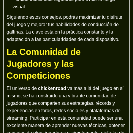
visual.
Siguiendo estos consejos, podrás maximizar tu disfrute
del juego y mejorar tus habilidades de conducción de
gallinas. La clave está en la práctica constante y la
adaptación a las particularidades de cada dispositivo.
La Comunidad de
Jugadores y las
Competiciones
El universo de
chickenroad
va más allá del juego en sí
mismo; se ha construido una vibrante comunidad de
jugadores que comparten sus estrategias, récords y
experiencias en foros, redes sociales y plataformas de
streaming. Participar en esta comunidad puede ser una
excelente manera de aprender nuevas técnicas, obtener
consejos de otros jugadores y, simplemente, disfrutar del