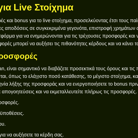
ια Live Στοίχημα
 και bonus για το live στοίχημα, προσελκύοντας έτσι τους παίκτ
ς αποδόσεις σε συγκεκριμένα γεγονότα, επιστροφή χρημάτων σ
τφόρμα για να ενημερώνονται για τις τρέχουσες προσφορές και ν
ρές μπορεί να αυξήσει τις πιθανότητες κέρδους και να κάνει το
Προσφορές
an, είναι σημαντικό να διαβάζετε προσεκτικά τους όρους και τ
αι, όπως το ελάχιστο ποσό κατάθεσης, το μέγιστο στοίχημα, κα
ηνία λήξης της προσφοράς και να ενεργοποιήσετε το bonus πρι
απογοητεύσεις και να εκμεταλλευτείτε πλήρως τις προσφορές.
ροσφορές.
οϋποθέσεις.
ου.
ια να αυξήσετε τα κέρδη σας.