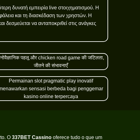
ύτερη δυνατή εμπειρία live στοιχηματισμού. Η
σφάλεια και τη διασκέδαση των χρηστών. Η
αι δεσμεύεται να ανταποκριθεί στις ανάγκες
नोवैज्ञानिक पहलू और chicken road game की जटिलता,
जीतने की संभावनाएँ
Permainan slot pragmatic play inovatif
menawarkan sensasi berbeda bagi penggemar
kasino online terpercaya
rto. O
337BET Cassino
oferece tudo o que um