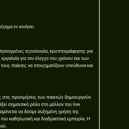
ίχημα εν κινήσει.
 προηγμένες τεχνολογίες κρυπτογράφησης για
ργαλεία για τον έλεγχο του χρόνου και των
τους παίκτες να στοιχηματίζουν υπεύθυνα και
γές στις προτιμήσεις των παικτών δημιουργούν
ξει σημαντικό ρόλο στο μέλλον του live
ναμένεται να δούμε αυξημένη χρήση της
 πιο καθηλωτική και διαδραστική εμπειρία. Η
μού.