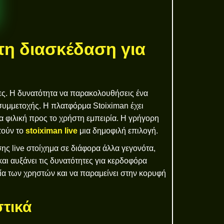
υτη διασκέδαση για
τες. Η δυνατότητα να παρακολουθήσεις ένα
 συμμετοχής. Η πλατφόρμα Stoiximan έχει
 φιλική προς το χρήστη εμπειρία. Η γρήγορη
τούν το
stoiximan live
μια δημοφιλή επιλογή.
ης live στοίχημα σε διάφορα άλλα γεγονότα,
αι αυξάνει τις δυνατότητες για κερδοφόρα
ρία των χρηστών και να παραμείνει στην κορυφή
στικά