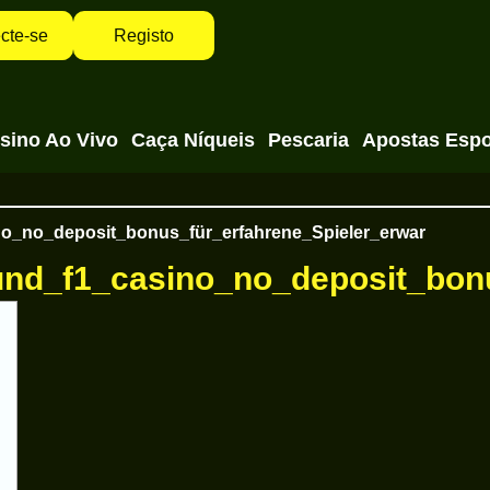
cte-se
Registo
sino Ao Vivo
Caça Níqueis
Pescaria
Apostas Espo
no_no_deposit_bonus_für_erfahrene_Spieler_erwar
und_f1_casino_no_deposit_bon