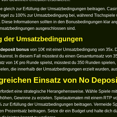
iele gleich zur Erfüllung der Umsatzbedingungen beitragen. Cas
r Regel zu 100% zur Umsatzbedingung bei, während Tischspiele 
. Diese Informationen sollten in den Bonusbedingungen klar a
 Umsatzbedingungen ausgeschlossen sind.
ng der Umsatzbedingungen
 deposit bonus
von 10€ mit einer Umsatzbedingung von 35x. D
annst. In diesem Fall müsstest du einen Gesamtumsatz von 35
tz von 1€ pro Runde spielst, müsstest du 350 Runden spielen,
ielen, die innerhalb der Umsatzbedingungen erzielt wurden, a
lgreichen Einsatz von No Deposi
erfordert eine strategische Herangehensweise. Wähle Spiele mi
rhöhen, Gewinne zu erzielen. Spielautomaten mit einem RTP vo
00% zur Erfüllung der Umsatzbedingungen beitragen. Vermeide S
 Prozentsatz beitragen. Setze dir ein Budget und halte dich da