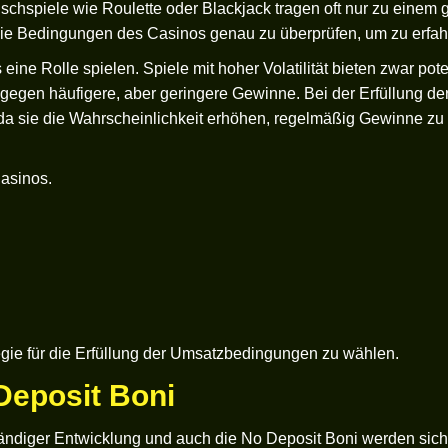
chspiele wie Roulette oder Blackjack tragen oft nur zu einem g
g, die Bedingungen des Casinos genau zu überprüfen, um zu erfa
s eine Rolle spielen. Spiele mit hoher Volatilität bieten zwar p
n hingegen häufigere, aber geringere Gewinne. Bei der Erfüllung
en, da sie die Wahrscheinlichkeit erhöhen, regelmäßig Gewinne 
asinos.
rategie für die Erfüllung der Umsatzbedingungen zu wählen.
Deposit Boni
ständiger Entwicklung und auch die No Deposit Boni werden sich