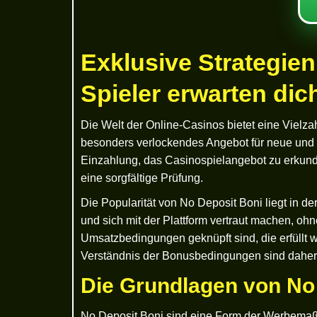
Exklusive Strategien
Spieler erwarten dic
Die Welt der Online-Casinos bietet eine Vielza
besonders verlockendes Angebot für neue und 
Einzahlung, das Casinospielangebot zu erkund
eine sorgfältige Prüfung.
Die Popularität von No Deposit Boni liegt in de
und sich mit der Plattform vertraut machen, ohne
Umsatzbedingungen geknüpft sind, die erfüll
Verständnis der Bonusbedingungen sind daher e
Die Grundlagen von No
No Deposit Boni sind eine Form der Werbemaß