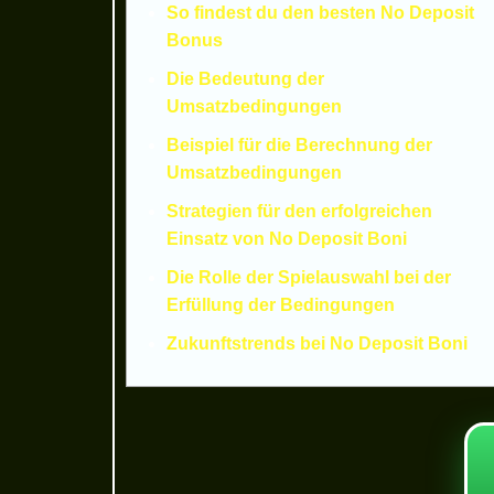
So findest du den besten No Deposit
Bonus
Die Bedeutung der
Umsatzbedingungen
Beispiel für die Berechnung der
Umsatzbedingungen
Strategien für den erfolgreichen
Einsatz von No Deposit Boni
Die Rolle der Spielauswahl bei der
Erfüllung der Bedingungen
Zukunftstrends bei No Deposit Boni