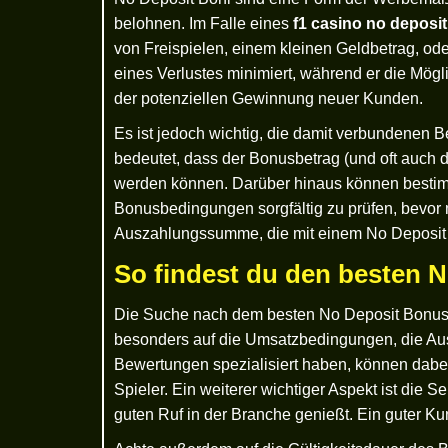
belohnen. Im Falle eines
f1 casino no deposi
von Freispielen, einem kleinen Geldbetrag, ode
eines Verlustes minimiert, während er die Mög
der potenziellen Gewinnung neuer Kunden.
Es ist jedoch wichtig, die damit verbundenen
bedeutet, dass der Bonusbetrag (und oft auch
werden können. Darüber hinaus können bestimmt
Bonusbedingungen sorgfältig zu prüfen, bevor
Auszahlungssumme, die mit einem No Deposit 
So findest du den besten 
Die Suche nach dem besten No Deposit Bonus e
besonders auf die Umsatzbedingungen, die Ausz
Bewertungen spezialisiert haben, können dabei 
Spieler. Ein weiterer wichtiger Aspekt ist die S
guten Ruf in der Branche genießt. Ein guter Kun