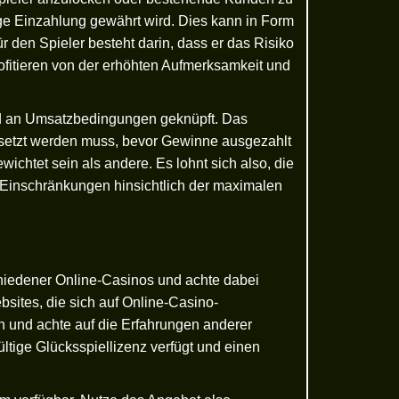
ge Einzahlung gewährt wird. Dies kann in Form
 den Spieler besteht darin, dass er das Risiko
ofitieren von der erhöhten Aufmerksamkeit und
ind an Umsatzbedingungen geknüpft. Das
esetzt werden muss, bevor Gewinne ausgezahlt
chtet sein als andere. Es lohnt sich also, die
Einschränkungen hinsichtlich der maximalen
hiedener Online-Casinos und achte dabei
sites, die sich auf Online-Casino-
ch und achte auf die Erfahrungen anderer
gültige Glücksspiellizenz verfügt und einen