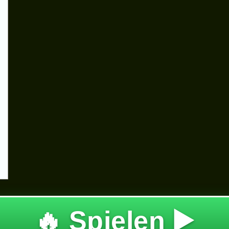
🔥 Spielen ▶️