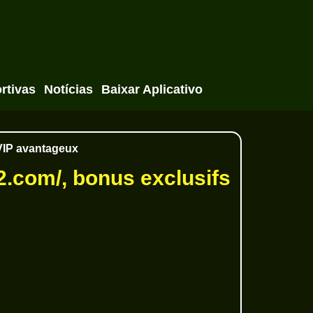
rtivas
Notícias
Baixar Aplicativo
 VIP avantageux
2.com/, bonus exclusifs