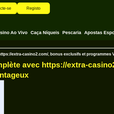
cte-se
Registo
sino Ao Vivo
Caça Níqueis
Pescaria
Apostas Espo
ttps://extra-casino2.com/, bonus exclusifs et programmes
plète avec https://extra-casino
antageux