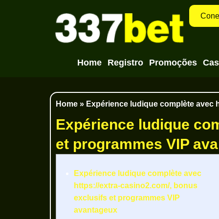
Cone
Home
Registro
Promoções
Cas
Home
»
Expérience ludique complète avec h
Expérience ludique com
et programmes VIP av
Expérience ludique complète avec
https://extra-casino2.com/, bonus
exclusifs et programmes VIP
avantageux