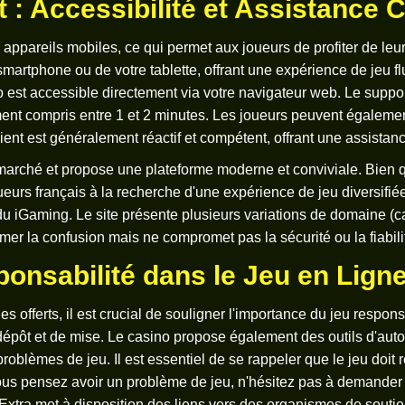
t : Accessibilité et Assistance 
appareils mobiles, ce qui permet aux joueurs de profiter de leurs
smartphone ou de votre tablette, offrant une expérience de jeu fl
o est accessible directement via votre navigateur web. Le support 
ent compris entre 1 et 2 minutes. Les joueurs peuvent égalemen
ient est généralement réactif et compétent, offrant une assistan
marché et propose une plateforme moderne et conviviale. Bien q
ueurs français à la recherche d'une expérience de jeu diversifiée
du iGaming. Le site présente plusieurs variations de domaine (cas
mer la confusion mais ne compromet pas la sécurité ou la fiabili
ponsabilité dans le Jeu en Lign
 offerts, il est crucial de souligner l'importance du jeu respo
 dépôt et de mise. Le casino propose également des outils d'auto
oblèmes de jeu. Il est essentiel de se rappeler que le jeu doit r
s pensez avoir un problème de jeu, n'hésitez pas à demander d
tra met à disposition des liens vers des organismes de soutien p