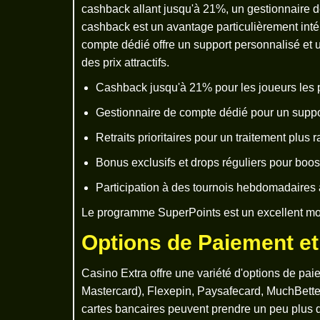
cashback allant jusqu'à 21%, un gestionnaire de
cashback est un avantage particulièrement intér
compte dédié offre un support personnalisé et 
des prix attractifs.
Cashback jusqu'à 21% pour les joueurs les p
Gestionnaire de compte dédié pour un suppo
Retraits prioritaires pour un traitement plu
Bonus exclusifs et drops réguliers pour boos
Participation à des tournois hebdomadaires av
Le programme SuperPoints est un excellent moy
Options de Paiement et R
Casino Extra offre une variété d'options de paiem
Mastercard), Flexepin, Paysafecard, MuchBetter
cartes bancaires peuvent prendre un peu plus de 