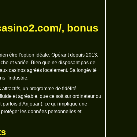
-casino2.com/, bonus
 bien être l'option idéale. Opérant depuis 2013,
riche et variée. Bien que ne disposant pas de
e aux casinos agréés localement. Sa longévité
s l'industrie.
attractifs, un programme de fidélité
fluide et agréable, que ce soit sur ordinateur ou
t parfois d'Anjouan), ce qui implique une
r protéger les données personnelles et
ts