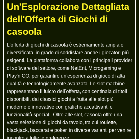
Un'Esplorazione Dettagliata
dell'Offerta di Giochi di
casoola
L'offerta di giochi di casoola è estremamente ampia e
diversificata, in grado di soddisfare anche i giocatori più
esigenti. La piattaforma collabora con i principali provider
di software del settore, come NetEnt, Microgaming e
Play'n GO, per garantire un'esperienza di gioco di alta
qualità e tecnologicamente avanzata. Le slot machine
rappresentano il fulcro dell'offerta, con centinaia di titoli
disponibili, dai classici giochi a frutta alle slot più
moderne e innovative con grafiche accattivanti e
funzionalità speciali. Oltre alle slot, casoola offre una
vasta selezione di giochi da tavolo, tra cui roulette,
blackjack, baccarat e poker, in diverse varianti per venire
incontro a tutte le preferenze.