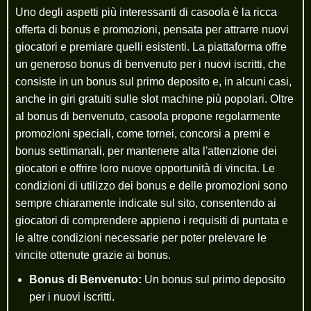
Uno degli aspetti più interessanti di casoola è la ricca
offerta di bonus e promozioni, pensata per attrarre nuovi
giocatori e premiare quelli esistenti. La piattaforma offre
un generoso bonus di benvenuto per i nuovi iscritti, che
consiste in un bonus sul primo deposito e, in alcuni casi,
anche in giri gratuiti sulle slot machine più popolari. Oltre
al bonus di benvenuto, casoola propone regolarmente
promozioni speciali, come tornei, concorsi a premi e
bonus settimanali, per mantenere alta l'attenzione dei
giocatori e offrire loro nuove opportunità di vincita. Le
condizioni di utilizzo dei bonus e delle promozioni sono
sempre chiaramente indicate sul sito, consentendo ai
giocatori di comprendere appieno i requisiti di puntata e
le altre condizioni necessarie per poter prelevare le
vincite ottenute grazie ai bonus.
Bonus di Benvenuto:
Un bonus sul primo deposito
per i nuovi iscritti.