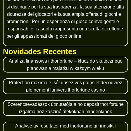
si distingue per la sua trasparenza, la sua attenzione alla
sicurezza dei giocatori e la sua ampia offerta di giochi e
promozioni. Per un’esperienza di gioco coinvolgente e
responsabile, casoola rappresenta una scelta eccellente
per gli appassionati del gioco online.
Novidades Recentes
Analiza finansowa i thorfortune – klucz do skutecznego
planowania majątku w każdym wieku
Protection maximale, sécurisez vos gains et découvrez
pleinement lunivers thorfortune casino
Szerencsevadászok útmutatója a no deposit thor fortune
izgalmaihoz kaszinójátékokban mindenkinek
Analyse av resultater med thorfortune gir innsikt i