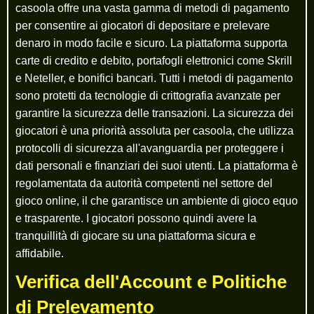
casoola offre una vasta gamma di metodi di pagamento
per consentire ai giocatori di depositare e prelevare
denaro in modo facile e sicuro. La piattaforma supporta
carte di credito e debito, portafogli elettronici come Skrill
e Neteller, e bonifici bancari. Tutti i metodi di pagamento
sono protetti da tecnologie di crittografia avanzate per
garantire la sicurezza delle transazioni. La sicurezza dei
giocatori è una priorità assoluta per casoola, che utilizza
protocolli di sicurezza all'avanguardia per proteggere i
dati personali e finanziari dei suoi utenti. La piattaforma è
regolamentata da autorità competenti nel settore del
gioco online, il che garantisce un ambiente di gioco equo
e trasparente. I giocatori possono quindi avere la
tranquillità di giocare su una piattaforma sicura e
affidabile.
Verifica dell'Account e Politiche
di Prelevamento