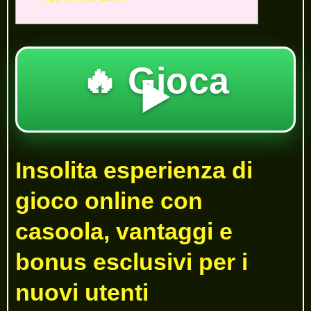
🔥 Gioca
▶️
Insolita esperienza di
gioco online con
casoola, vantaggi e
bonus esclusivi per i
nuovi utenti