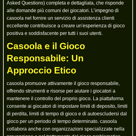
Asked Questions) completa e dettagliata, che risponde
alle domande più comuni dei giocatori. L’impegno di
casoola nel fornire un servizio di assistenza clienti
eccellente contribuisce a creare un'esperienza di gioco
positiva e soddisfacente per tutti i suoi utenti.
Casoola e il Gioco
Responsabile: Un
Approccio Etico
casoola promuove attivamente il gioco responsabile,
offrendo strumenti e risorse per aiutare i giocatori a
mantenere il controllo del proprio gioco. La piattaforma
consente ai giocatori di impostare limiti di deposito, limiti
di perdita, limiti di tempo di gioco e di autoescludersi dal
gioco per un periodo di tempo determinato. casoola
collabora anche con organizzazioni specializzate nella