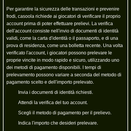
Per garantire la sicurezza delle transazioni e prevenire
frodi, casoola richiede ai giocatori di verificare il proprio
account prima di poter effettuare prelievi. La verifica
dell'account consiste nell'invio di documenti di identità
validi, come la carta d'identità o il passaporto, e di una
prova di residenza, come una bolletta recente. Una volta
verificato l'account, i giocatori possono prelevare le
proprie vincite in modo rapido e sicuro, utilizzando uno
dei metodi di pagamento disponibili. I tempi di
prelevamento possono variare a seconda del metodo di
pagamento scelto e dell'importo prelevato.
Invia i documenti di identità richiesti.
Attendi la verifica del tuo account.
Scegli il metodo di pagamento per il prelievo.
Indica l'importo che desideri prelevare.