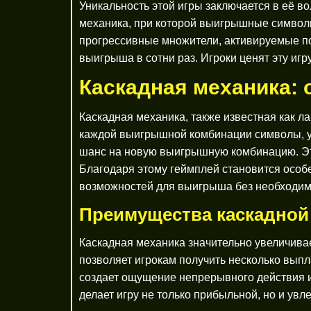
Уникальность этой игры заключается в её в
механика, при которой выигрышные символы
прогрессивные множители, активируемые по
выигрыша в сотни раз. Игроки ценят эту игр
Каскадная механика: 
Каскадная механика, также известная как л
каждой выигрышной комбинации символы, уч
шанс на новую выигрышную комбинацию. Это
Благодаря этому геймплей становится осо
возможностей для выигрыша без необходимо
Преимущества каскадной
Каскадная механика значительно увеличива
позволяет игрокам получить несколько выпл
создает ощущение непрерывного действия и
делает игру не только прибыльной, но и увл