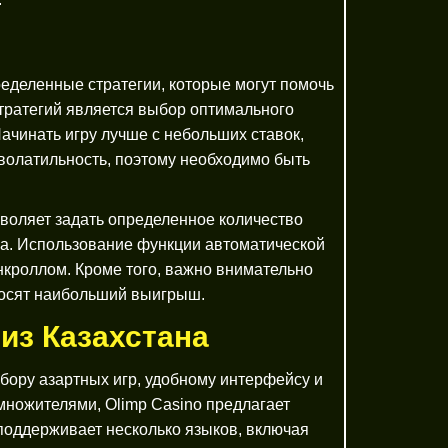
пределенные стратегии, которые могут помочь
тратегий является выбор оптимального
ачинать игру лучше с небольших ставок,
 волатильность, поэтому необходимо быть
воляет задать определенное количество
а. Использование функции автоматической
кроллом. Кроме того, важно внимательно
иносят наибольший выигрыш.
из Казахстана
бору азартных игр, удобному интерфейсу и
множителями, Olimp Casino предлагает
 поддерживает несколько языков, включая