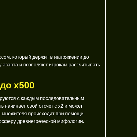
сом, который держит в напряжении до
азарта и позволяют игрокам рассчитывать
до x500
ируются с каждым последовательным
 начинает свой отсчет с x2 и может
я множителя происходит при помощи
мосферу древнегреческой мифологии.