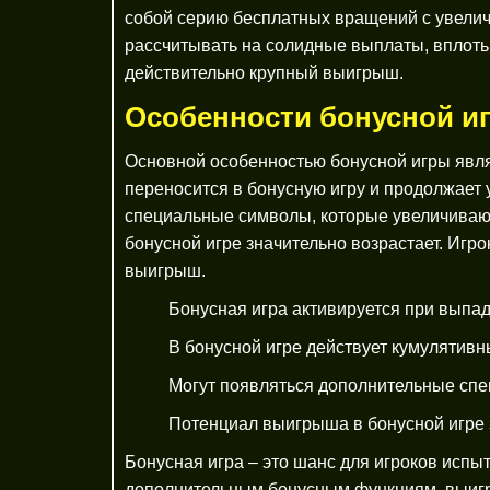
собой серию бесплатных вращений с увели
рассчитывать на солидные выплаты, вплоть 
действительно крупный выигрыш.
Особенности бонусной и
Основной особенностью бонусной игры явля
переносится в бонусную игру и продолжает 
специальные символы, которые увеличиваю
бонусной игре значительно возрастает. Игр
выигрыш.
Бонусная игра активируется при выпа
В бонусной игре действует кумулятив
Могут появляться дополнительные сп
Потенциал выигрыша в бонусной игре 
Бонусная игра – это шанс для игроков испы
дополнительным бонусным функциям, выигр