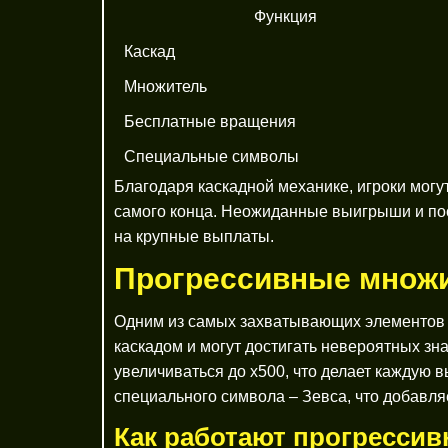
Функция
Каскад
Множитель
Бесплатные вращения
Специальные символы
Благодаря каскадной механике, игроки мог
самого конца. Неожиданные выигрыши и по
на крупные выплаты.
Прогрессивные множи
Одним из самых захватывающих элементов 
каскадом и могут достигать невероятных зн
увеличиваться до x500, что делает кажду
специального символа – Зевса, что добавл
Как работают прогресси