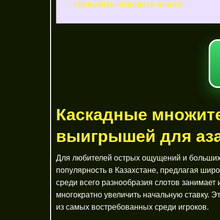
горизонты игрового опыта
Каскадные множите
выигрышей для аза
Для любителей острых ощущений и больши
популярность в Казахстане, предлагая шир
среди всего разнообразия слотов занимает
многократно увеличить начальную ставку. Э
из самых востребованных среди игроков.