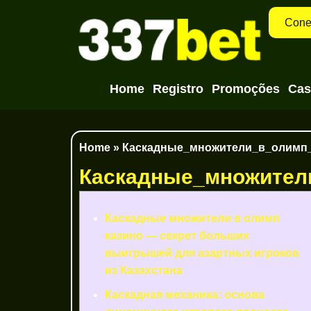
Cone
Home
Registro
Promoções
Cas
Home
»
Каскадные_множители_в_олимп_
Каскадные_множители
Каскадные множители в олимп
казино — секрет больших
выигрышей для азартных игроков
из Казахстана
Каскадная механика: основа