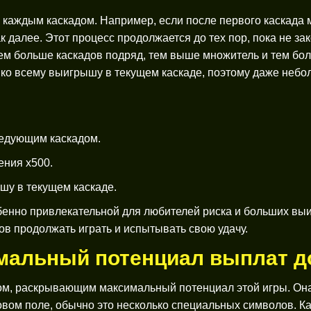
аждым каскадом. Например, если после первого каскада мн
так далее. Этот процесс продолжается до тех пор, пока не за
Чем больше каскадов подряд, тем выше множитель и тем б
 ко всему выигрышу в текущем каскаде, поэтому даже неб
ледующим каскадом.
ения x500.
шу в текущем каскаде.
бенно привлекательной для любителей риска и больших вы
ов продолжать играть и испытывать свою удачу.
имальный потенциал выплат д
ом, раскрывающим максимальный потенциал этой игры. Она
вом поле, обычно это несколько специальных символов. Ка