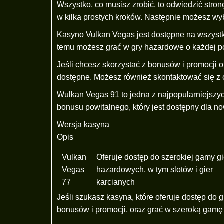
Wszystko, co musisz zrobić, to odwiedzić stron
w kilka prostych kroków. Następnie możesz wyb
Kasyno Vulkan Vegas jest dostępne na wszystk
temu możesz grać w gry hazardowe o każdej po
Jeśli chcesz skorzystać z bonusów i promocji 
dostępne. Możesz również skontaktować się z ob
Wulkan Vegas 91 to jedna z najpopularniejszyc
bonusu powitalnego, który jest dostępny dla n
Wersja kasyna
Opis
Vulkan
Oferuje dostęp do szerokiej gamy gi
Vegas
hazardowych, w tym slotów i gier
77
karcianych
Jeśli szukasz kasyna, które oferuje dostęp do
bonusów i promocji, oraz grać w szeroką gamę