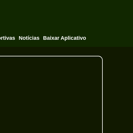
rtivas
Notícias
Baixar Aplicativo