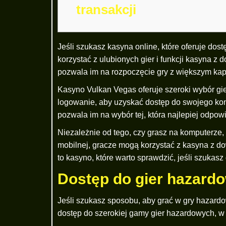
transakcji
Jeśli szukasz kasyna online, które oferuje do
korzystać z ulubionych gier i funkcji kasyna z
pozwala im na rozpoczęcie gry z większym kap
Kasyno Vulkan Vegas oferuje szeroki wybór gie
logowanie, aby uzyskać dostęp do swojego konta
pozwala im na wybór tej, która najlepiej odpow
Niezależnie od tego, czy grasz na komputerze,
mobilnej, gracze mogą korzystać z kasyna z dow
to kasyno, które warto sprawdzić, jeśli szukas
Dostęp do gier hazard
Jeśli szukasz sposobu, aby grać w gry hazard
dostęp do szerokiej gamy gier hazardowych, w 