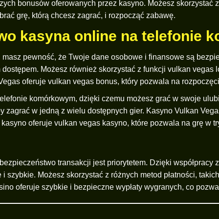
szych bonusów oferowanych przez kasyno. Możesz skorzystać z 
ać grę, którą chcesz zagrać, i rozpocząć zabawę.
wo kasyna online na telefonie
s, masz pewność, że Twoje dane osobowe i finansowe są bezpie
dostępem. Możesz również skorzystać z funkcji vulkan vegas l
egas oferuje vulkan vegas bonus, który pozwala na rozpoczęc
telefonie komórkowym, dzięki czemu możesz grać w swoje ulub
by zagrać w jedną z wielu dostępnych gier. Kasyno Vulkan Vega
, kasyno oferuje vulkan vegas kasyno, które pozwala na grę w t
bezpieczeństwo transakcji jest priorytetem. Dzięki współprac
i szybkie. Możesz skorzystać z różnych metod płatności, takich 
no oferuje szybkie i bezpieczne wypłaty wygranych, co pozwa