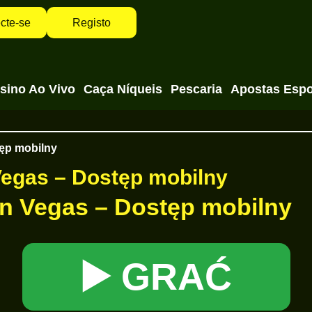
cte-se
Registo
sino Ao Vivo
Caça Níqueis
Pescaria
Apostas Espo
ęp mobilny
Vegas – Dostęp mobilny
n Vegas – Dostęp mobilny
▶️ GRAĆ