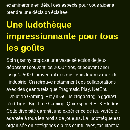
examinerons en détail ces aspects pour vous aider à
prendre une décision éclairée.
Une ludothèque
impressionnante pour tous
les goûts
Spin granny propose une vaste sélection de jeux,
dépassant souvent les 2000 titres, et pouvant aller
jusqu’à 5000, provenant des meilleurs fournisseurs de
l’industrie. On retrouve notamment des collaborations
avec des géants tels que Pragmatic Play, NetEnt,
Evolution Gaming, Play'n GO, Microgaming, Yggdrasil,
Red Tiger, Big Time Gaming, Quickspin et ELK Studios.
Cette diversité garantit une expérience de jeu variée et
adaptée à tous les profils de joueurs. La ludothèque est
organisée en catégories claires et intuitives, facilitant la