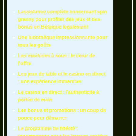
Lassistance complète concernant spin
granny pour profiter des jeux et des
bonus en Belgique légalement
Une ludothèque impressionnante pour
tous les goûts
Les machines à sous : le cœur de
l’offre
Les jeux de table et le casino en direct
: une expérience immersive
Le casino en direct : l’authenticité à
portée de main
Les bonus et promotions : un coup de
pouce pour démarrer
Le programme de fidélité :