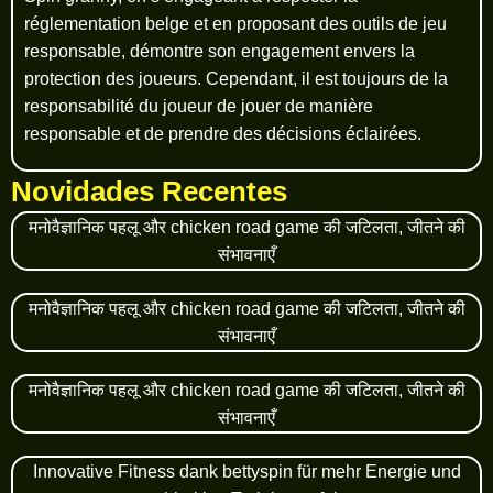
réglementation belge et en proposant des outils de jeu
responsable, démontre son engagement envers la
protection des joueurs. Cependant, il est toujours de la
responsabilité du joueur de jouer de manière
responsable et de prendre des décisions éclairées.
Novidades Recentes
मनोवैज्ञानिक पहलू और chicken road game की जटिलता, जीतने की
संभावनाएँ
मनोवैज्ञानिक पहलू और chicken road game की जटिलता, जीतने की
संभावनाएँ
मनोवैज्ञानिक पहलू और chicken road game की जटिलता, जीतने की
संभावनाएँ
Innovative Fitness dank bettyspin für mehr Energie und