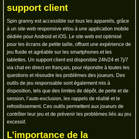
support client
Spin granny est accessible sur tous les appareils, grâce
à un site web responsive et/ou à une application mobile
dédiée pour Android et iOS. Le site web est optimisé
pour les écrans de petite taille, offrant une expérience de
jeu fluide et agréable sur les smartphones et les
tablettes. Un support client est disponible 24h/24 et 7j/7
via chat en direct en français, pour répondre à toutes les
questions et résoudre les problèmes des joueurs. Des
outils de jeu responsable sont également mis à
disposition, tels que des limites de dépôt, de perte et de
session, l’auto-exclusion, les rappels de réalité et le
refroidissement. Ces outils permettent aux joueurs de
contrôler leur jeu et de prévenir les problèmes liés au jeu
excessif.
L’importance de la