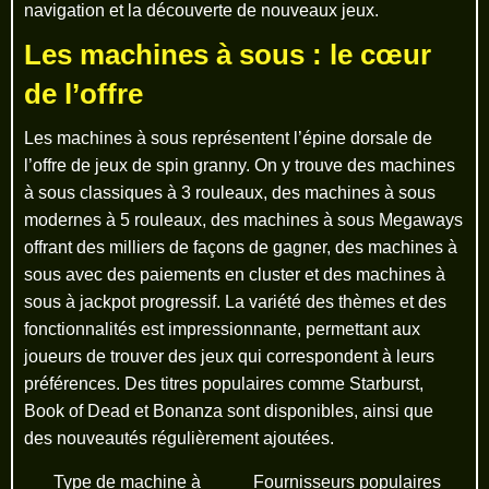
navigation et la découverte de nouveaux jeux.
Les machines à sous : le cœur
de l’offre
Les machines à sous représentent l’épine dorsale de
l’offre de jeux de spin granny. On y trouve des machines
à sous classiques à 3 rouleaux, des machines à sous
modernes à 5 rouleaux, des machines à sous Megaways
offrant des milliers de façons de gagner, des machines à
sous avec des paiements en cluster et des machines à
sous à jackpot progressif. La variété des thèmes et des
fonctionnalités est impressionnante, permettant aux
joueurs de trouver des jeux qui correspondent à leurs
préférences. Des titres populaires comme Starburst,
Book of Dead et Bonanza sont disponibles, ainsi que
des nouveautés régulièrement ajoutées.
Type de machine à
Fournisseurs populaires