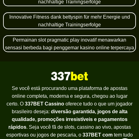
nachhaltige Trainingserfolge
Innovative Fitness dank bettyspin für mehr Energie und
nachhaltige Trainingserfolge
Permainan slot pragmatic play inovatif menawarkan
sensasi berbeda bagi penggemar kasino online terpercaya
Se você está procurando uma plataforma de apostas
online completa, moderna e segura, chegou ao lugar
certo. O
337BET Cassino
oferece tudo o que um jogador
brasileiro deseja:
diversão garantida, jogos de alta
qualidade, promoções irresistíveis e pagamentos
rápidos
. Seja você fã de slots, cassino ao vivo, apostas
esportivas ou jogos de pescaria, o
337BET com
tem tudo