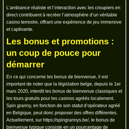
L’ambiance réaliste et l’interaction avec les croupiers en
direct contribuent à recréer l’atmosphère d’un véritable
casino terrestre, offrant une expérience de jeu immersive
et captivante.
Les bonus et promotions :
un coup de pouce pour
démarrer
En ce qui concerne les bonus de bienvenue, il est
important de noter que la législation belge, depuis le 1er
mars 2020, interdit les bonus de bienvenue classiques et
les tours gratuits pour les casinos agréés localement.
Spin granny, en fonction de son statut d’opérateur agréé
en Belgique, peut donc proposer des offres différentes.
Actuellement, sur https://spingrannys.be/, le bonus de
bienvenue typique consiste en un pourcentage de