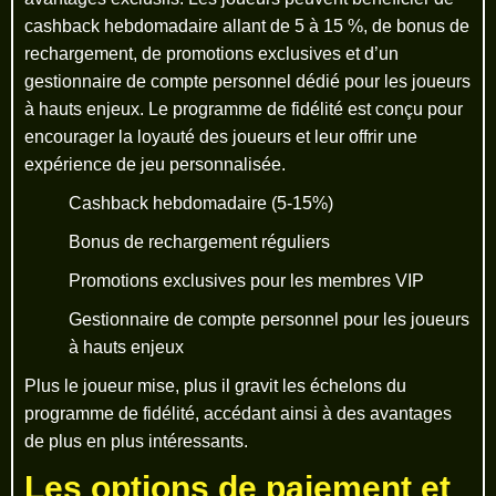
cashback hebdomadaire allant de 5 à 15 %, de bonus de
rechargement, de promotions exclusives et d’un
gestionnaire de compte personnel dédié pour les joueurs
à hauts enjeux. Le programme de fidélité est conçu pour
encourager la loyauté des joueurs et leur offrir une
expérience de jeu personnalisée.
Cashback hebdomadaire (5-15%)
Bonus de rechargement réguliers
Promotions exclusives pour les membres VIP
Gestionnaire de compte personnel pour les joueurs
à hauts enjeux
Plus le joueur mise, plus il gravit les échelons du
programme de fidélité, accédant ainsi à des avantages
de plus en plus intéressants.
Les options de paiement et