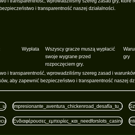
 i transparentność, wprowadziliśmy szereg zasad gry, które r
ezpieczeństwo i transparentność naszej działalności.
ć
Wypłata
Wszyscy gracze muszą wypłacić
Waru
swoje wygrane przed
gry
rozpoczęciem gry.
 i transparentność, wprowadziliśmy szereg zasad i warunków,
ów, aby zapewnić bezpieczeństwo i transparentność naszej dzi
d_um_teste_de_habilidade_e_reflexos
Impresionante_aventura_chickenroad_desafía_tu_habili
Sz
cupler_vos_gains_et_maîtriser_lal
Ενδιαφέρουσες_εμπειρίες_και_needforslots_casino_για
In