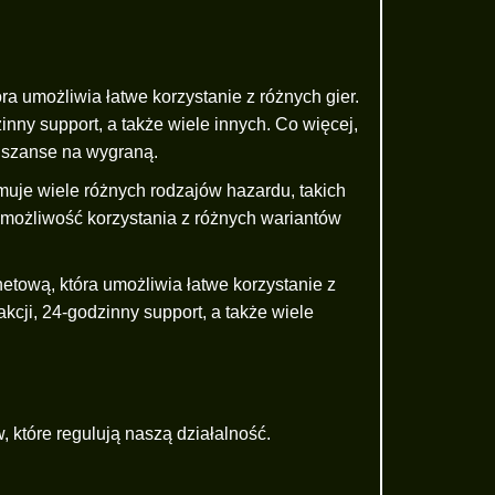
ra umożliwia łatwe korzystanie z różnych gier.
nny support, a także wiele innych. Co więcej,
 szanse na wygraną.
muje wiele różnych rodzajów hazardu, takich
m możliwość korzystania z różnych wariantów
netową, która umożliwia łatwe korzystanie z
kcji, 24-godzinny support, a także wiele
które regulują naszą działalność.