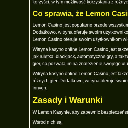
korzyści, w tym możliwość korzystania z różnyc
Co sprawia, że Lemon Casi
Lemon Casino jest popularne przede wszystkim z
Dodatkowo, witryna oferuje swoim użytkownikom 
Lemon Casino oferuje swoim użytkownikom wie
Witryna kasyno online Lemon Casino jest także
jak ruletka, blackjack, automatyczne gry, a ta
gier, co pozwala im na znalezienie swojego ulu
Witryna kasyno online Lemon Casino jest także 
różnych gier. Dodatkowo, witryna oferuje swoim
innych.
Zasady i Warunki
W Lemon Kasynie, aby zapewnić bezpieczeństwo
Wśród nich są: