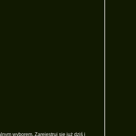
nym wyborem. Zarejestruj się już dziś i