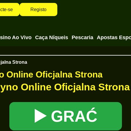
cte-se
Registo
sino Ao Vivo
Caça Níqueis
Pescaria
Apostas Espo
jalna Strona
 Online Oficjalna Strona
no Online Oficjalna Strona
▶️ GRAĆ