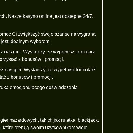
ch. Nasze kasyno online jest dostępne 24/7,
pomóc Ci zwiększyć swoje szanse na wygraną.
 jest idealnym wyborem.
z nas gier. Wystarczy, że wypełnisz formularz
korzystać z bonusów i promocji.
z nas gier. Wystarczy, że wypełnisz formularz
tać z bonusów i promocji.
 szuka emocjonującego doświadczenia
ier hazardowych, takich jak ruletka, blackjack,
e, które oferują swoim użytkownikom wiele