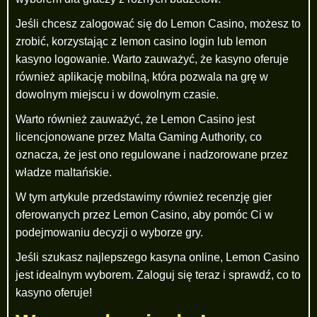
Jeśli chcesz zalogować się do Lemon Casino, możesz to
zrobić, korzystając z lemon casino login lub lemon
kasyno logowanie. Warto zauważyć, że kasyno oferuje
również aplikację mobilną, która pozwala na grę w
dowolnym miejscu i w dowolnym czasie.
Warto również zauważyć, że Lemon Casino jest
licencjonowane przez Malta Gaming Authority, co
oznacza, że jest ono regulowane i nadzorowane przez
władze maltańskie.
W tym artykule przedstawimy również recenzję gier
oferowanych przez Lemon Casino, aby pomóc Ci w
podejmowaniu decyzji o wyborze gry.
Jeśli szukasz najlepszego kasyna online, Lemon Casino
jest idealnym wyborem. Zaloguj się teraz i sprawdź, co to
kasyno oferuje!