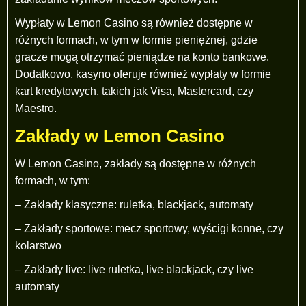
Wypłaty w Lemon Casino są również dostępne w
różnych formach, w tym w formie pieniężnej, gdzie
gracze mogą otrzymać pieniądze na konto bankowe.
Dodatkowo, kasyno oferuje również wypłaty w formie
kart kredytowych, takich jak Visa, Mastercard, czy
Maestro.
Zakłady w Lemon Casino
W Lemon Casino, zakłady są dostępne w różnych
formach, w tym:
– Zakłady klasyczne: ruletka, blackjack, automaty
– Zakłady sportowe: mecz sportowy, wyścigi konne, czy
kolarstwo
– Zakłady live: live ruletka, live blackjack, czy live
automaty