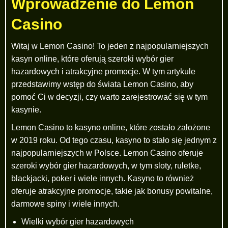
Wprowadzenie do Lemon
Casino
Witaj w Lemon Casino! To jeden z najpopularniejszych
kasyn online, które oferują szeroki wybór gier
hazardowych i atrakcyjne promocje. W tym artykule
przedstawimy wstęp do świata Lemon Casino, aby
pomoć Ci w decyzji, czy warto zarejestrować się w tym
kasynie.
Lemon Casino to kasyno online, które zostało założone
w 2019 roku. Od tego czasu, kasyno to stało się jednym z
najpopularniejszych w Polsce. Lemon Casino oferuje
szeroki wybór gier hazardowych, w tym sloty, ruletke,
blackjacki, poker i wiele innych. Kasyno to również
oferuje atrakcyjne promocje, takie jak bonusy powitalne,
darmowe spiny i wiele innych.
Wielki wybór gier hazardowych