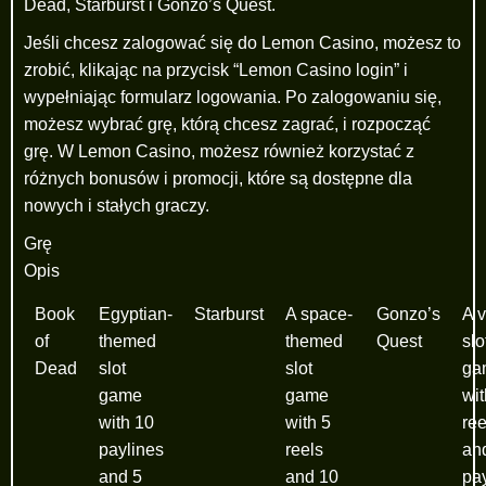
Dead, Starburst i Gonzo’s Quest.
Jeśli chcesz zalogować się do Lemon Casino, możesz to
zrobić, klikając na przycisk “Lemon Casino login” i
wypełniając formularz logowania. Po zalogowaniu się,
możesz wybrać grę, którą chcesz zagrać, i rozpocząć
grę. W Lemon Casino, możesz również korzystać z
różnych bonusów i promocji, które są dostępne dla
nowych i stałych graczy.
Grę
Opis
Book
Egyptian-
Starburst
A space-
Gonzo’s
A 
of
themed
themed
Quest
slo
Dead
slot
slot
ga
game
game
wit
with 10
with 5
ree
paylines
reels
an
and 5
and 10
pay