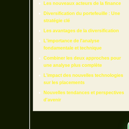
Les nouveaux acteurs de la finance
Diversification du portefeuille : Une
stratégie clé
Les avantages de la diversification
L'importance de l'analyse
fondamentale et technique
Combiner les deux approches pour
une analyse plus complète
L’impact des nouvelles technologies
sur les placements
Nouvelles tendances et perspectives
d'avenir