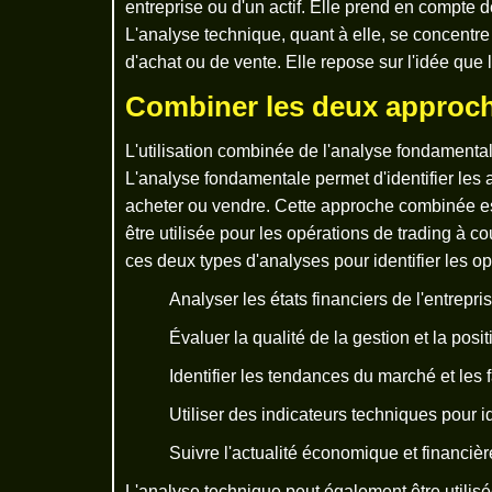
entreprise ou d'un actif. Elle prend en compte d
L'analyse technique, quant à elle, se concentre 
d'achat ou de vente. Elle repose sur l'idée que l
Combiner les deux approch
L'utilisation combinée de l'analyse fondamentale
L'analyse fondamentale permet d'identifier les
acheter ou vendre. Cette approche combinée est 
être utilisée pour les opérations de trading à 
ces deux types d'analyses pour identifier les o
Analyser les états financiers de l'entrepri
Évaluer la qualité de la gestion et la posit
Identifier les tendances du marché et les 
Utiliser des indicateurs techniques pour ide
Suivre l'actualité économique et financi
L'analyse technique peut également être utilisée 