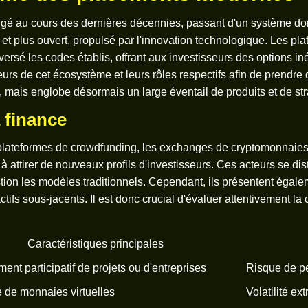
 au cours des dernières décennies, passant d'un système domin
t plus ouvert, propulsé par l'innovation technologique. Les plat
sé les codes établis, offrant aux investisseurs des options inédi
eurs de cet écosystème et leurs rôles respectifs afin de prendre
s, mais englobe désormais un large éventail de produits et de str
 finance
plateformes de crowdfunding, les exchanges de cryptomonnaies et
 à attirer de nouveaux profils d'investisseurs. Ces acteurs se dist
stion les modèles traditionnels. Cependant, ils présentent égale
ifs sous-jacents. Il est donc crucial d'évaluer attentivement la cr
Caractéristiques principales
ent participatif de projets ou d'entreprises
Risque de pe
de monnaies virtuelles
Volatilité ex