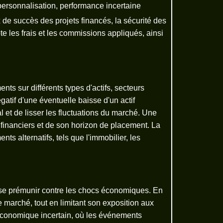
rsonnalisation, performance incertaine
 de succès des projets financés, la sécurité des
e les frais et les commissions appliqués, ainsi
ents sur différents types d'actifs, secteurs
égatif d'une éventuelle baisse d'un actif
l et de lisser les fluctuations du marché. Une
fs financiers et de son horizon de placement. La
ts alternatifs, tels que l'immobilier, les
 de se prémunir contre les chocs économiques. En
ue marché, tout en limitant son exposition aux
 économique incertain, où les événements