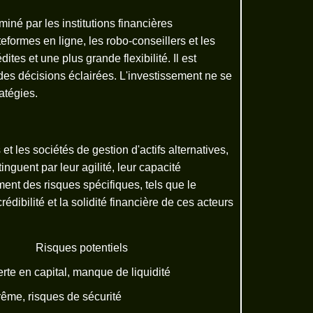
é par les institutions financières
eformes en ligne, les robo-conseillers et les
tes et une plus grande flexibilité. Il est
 des décisions éclairées. L'investissement ne se
atégies.
 les sociétés de gestion d'actifs alternatives,
inguent par leur agilité, leur capacité
ment des risques spécifiques, tels que le
édibilité et la solidité financière de ces acteurs
Risques potentiels
rte en capital, manque de liquidité
trême, risques de sécurité