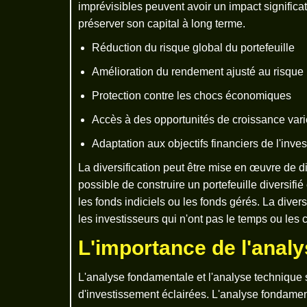
imprévisibles peuvent avoir un impact significa
préserver son capital à long terme.
Réduction du risque global du portefeuille
Amélioration du rendement ajusté au risque
Protection contre les chocs économiques
Accès à des opportunités de croissance var
Adaptation aux objectifs financiers de l'inves
La diversification peut être mise en œuvre de d
possible de construire un portefeuille diversifi
les fonds indiciels ou les fonds gérés. La diver
les investisseurs qui n'ont pas le temps ou les
L'importance de l'anal
L'analyse fondamentale et l'analyse technique 
d'investissement éclairées. L'analyse fondament