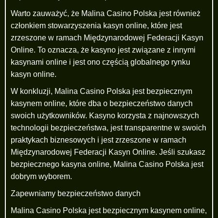
Warto zauważyć, że Malina Casino Polska jest również
członkiem stowarzyszenia kasyn online, które jest
zrzeszone w ramach Międzynarodowej Federacji Kasyn
Online. To oznacza, że kasyno jest związane z innymi
kasynami online i jest ono częścią globalnego rynku
kasyn online.
W konkluzji, Malina Casino Polska jest bezpiecznym
kasynem online, które dba o bezpieczeństwo danych
swoich użytkowników. Kasyno korzysta z najnowszych
technologii bezpieczeństwa, jest transparentne w swoich
praktykach biznesowych i jest zrzeszone w ramach
Międzynarodowej Federacji Kasyn Online. Jeśli szukasz
bezpiecznego kasyna online, Malina Casino Polska jest
dobrym wyborem.
Zapewniamy bezpieczeństwo danych
Malina Casino Polska jest bezpiecznym kasynem online,