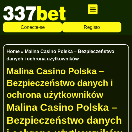
Cassino Ao Vivo
Caça Níqueis
Apostas Esportivas
Baixar Aplicativo
Conecte-se
Registo
Home
»
Malina Casino Polska – Bezpieczeństwo
danych i ochrona użytkowników
Malina Casino Polska –
Bezpieczeństwo danych i
ochrona użytkowników
Malina Casino Polska –
Bezpieczeństwo danych