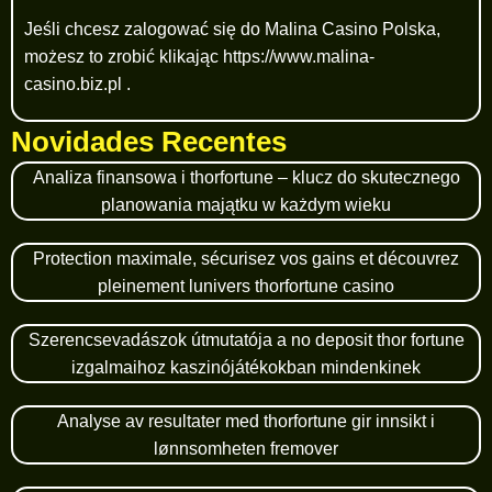
Jeśli chcesz zalogować się do Malina Casino Polska,
możesz to zrobić klikając https://www.malina-
casino.biz.pl .
Novidades Recentes
Analiza finansowa i thorfortune – klucz do skutecznego
planowania majątku w każdym wieku
Protection maximale, sécurisez vos gains et découvrez
pleinement lunivers thorfortune casino
Szerencsevadászok útmutatója a no deposit thor fortune
izgalmaihoz kaszinójátékokban mindenkinek
Analyse av resultater med thorfortune gir innsikt i
lønnsomheten fremover