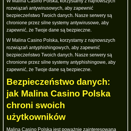
W Malina Casino Polska, korzystamy z najnowszych
rozwiązań antywirusowych, aby zapewnić
bezpieczeństwo Twoich danych. Nasze serwery są
chronione przez silne systemy antywirusowe, aby
zapewnić, że Twoje dane są bezpieczne.
W Malina Casino Polska, korzystamy z najnowszych
rozwiązań antyphishingowych, aby zapewnić
bezpieczeństwo Twoich danych. Nasze serwery są
chronione przez silne systemy antyphishingowe, aby
zapewnić, że Twoje dane są bezpieczne.
Bezpieczeństwo danych:
jak Malina Casino Polska
chroni swoich
użytkowników
Malina Casino Polska jest poważnie zainteresowana