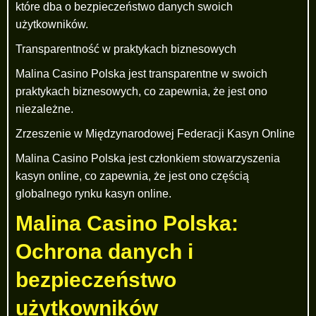
które dba o bezpieczeństwo danych swoich
użytkowników.
Transparentność w praktykach biznesowych
Malina Casino Polska jest transparentne w swoich
praktykach biznesowych, co zapewnia, że jest ono
niezależne.
Zrzeszenie w Międzynarodowej Federacji Kasyn Online
Malina Casino Polska jest członkiem stowarzyszenia
kasyn online, co zapewnia, że jest ono częścią
globalnego rynku kasyn online.
Malina Casino Polska:
Ochrona danych i
bezpieczeństwo
użytkowników