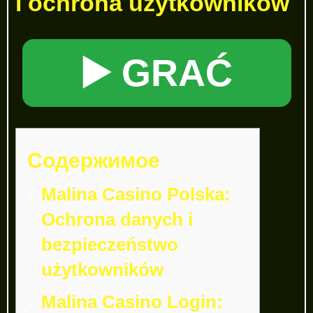
i ochrona użytkowników
▶️ GRAĆ
Содержимое
Malina Casino Polska:
Ochrona danych i
bezpieczeństwo
użytkowników
Malina Casino Login: