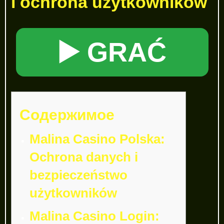
i ochrona użytkowników
▶️ GRAĆ
Содержимое
Malina Casino Polska:
Ochrona danych i
bezpieczeństwo
użytkowników
Malina Casino Login: