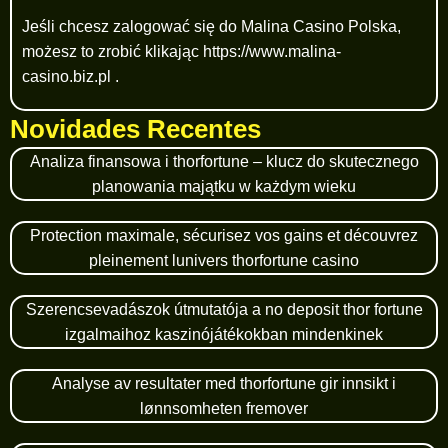
Jeśli chcesz zalogować się do Malina Casino Polska,
możesz to zrobić klikając https://www.malina-
casino.biz.pl .
Novidades Recentes
Analiza finansowa i thorfortune – klucz do skutecznego
planowania majątku w każdym wieku
Protection maximale, sécurisez vos gains et découvrez
pleinement lunivers thorfortune casino
Szerencsevadászok útmutatója a no deposit thor fortune
izgalmaihoz kaszinójátékokban mindenkinek
Analyse av resultater med thorfortune gir innsikt i
lønnsomheten fremover