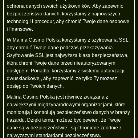
ochroną danych swoich użytkowników. Aby zapewnić
bezpieczeństwo danych, korzystamy z najnowszych
technologii i procedur, aby chronić Twoje dane osobowe
i finansowe.
W Malina Casino Polska korzystamy z szyfrowania SSL,
aby chronić Twoje dane podczas przekazywania.
Szyfrowanie SSL jest najwyższą klasą bezpieczeństwa,
która chroni Twoje dane przed nieautoryzowanym
dostępem. Ponadto, korzystamy z systemu autoryzacji
dwuskładkowej, aby zapewnić, że tylko Ty możesz
dostęp do Twoich danych.
Malina Casino Polska jest również związana z
największymi międzynarodowymi organizacjami, które
monitorują i kontrolują bezpieczeństwo danych w branży
hazardu. Dzięki temu, możesz być pewien, że Twoje
dane są w bezpieczeństwie i są chronione zgodnie z
najwyższymi standardami bezpieczeństwa.