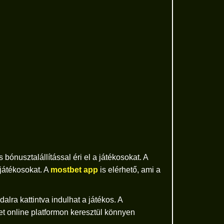
nusztalállítással éri el a játékosokat. A
játékosokat. A
mostbet app
is elérhető, ami a
lra kattintva indulhat a játékos. A
et online platformon keresztül könnyen