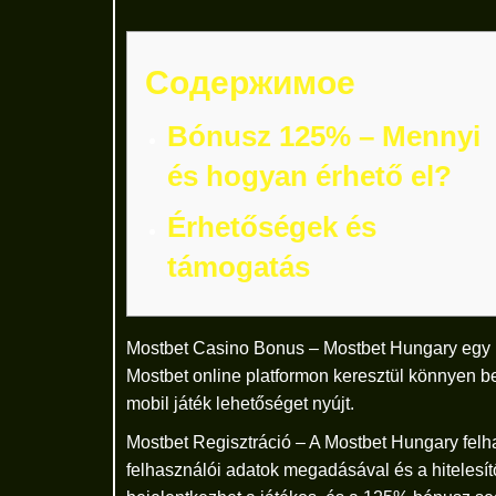
Содержимое
Bónusz 125% – Mennyi
és hogyan érhető el?
Érhetőségek és
támogatás
Mostbet Casino Bonus – Mostbet Hungary egy nag
Mostbet online platformon keresztül könnyen b
mobil játék lehetőséget nyújt.
Mostbet Regisztráció – A Mostbet Hungary felhas
felhasználói adatok megadásával és a hitelesít