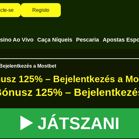
cte-se
Registo
sino Ao Vivo
Caça Níqueis
Pescaria
Apostas Espo
ejelentkezés a Mostbet
usz 125% – Bejelentkezés a Mo
ónusz 125% – Bejelentkezé
▶️ JÁTSZANI