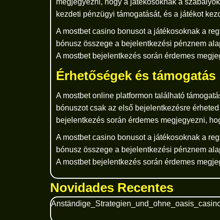
megjegyezni, hogy a játékosoknak a szabályok
kezdeti pénzügyi támogatását, és a játékot kez
A mostbet casino bonusot a játékosoknak a regi
bónusz összege a bejelentkezési pénznem alapj
A mostbet bejelentkezés során érdemes megjegy
Érhetőségek és támogatás
A mostbet online platformon található támogatá
bónuszot csak az első bejelentkezésre érheted
bejelentkezés során érdemes megjegyezni, hogy
A mostbet casino bonusot a játékosoknak a regi
bónusz összege a bejelentkezési pénznem alapj
A mostbet bejelentkezés során érdemes megjegy
Novidades Recentes
Anständige_Strategien_und_ohne_oasis_casino_