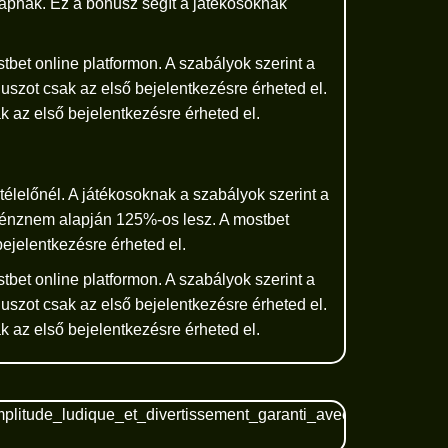
apnak. Ez a bónusz segít a játékosoknak
tbet online platformon. A szabályok szerint a
szot csak az első bejelentkezésre érheted el.
 az első bejelentkezésre érheted el.
élelőnél. A játékosoknak a szabályok szerint a
 pénznem alapján 125%-os lesz. A mostbet
ejelentkezésre érheted el.
tbet online platformon. A szabályok szerint a
szot csak az első bejelentkezésre érheted el.
 az első bejelentkezésre érheted el.
möglichen_ein_casino_ohne_o
plitude_ludique_et_divertissement_garanti_avec_casino_sui