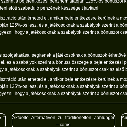
 szerint a bejelentkezési pénznem alapján 125%-os bónuszot k
deni előtt szabaduló pénzének készségeit javítani.
sztráció után érheted el, amikor bejelentkezésre kerülnek a mos
án 125%-os lesz, és a játékosoknak a szabályok szerint a bónu
ezni, hogy a játékosoknak a szabályok szerint a bónuszot csak
s szolgáltatásai segítenek a játékosoknak a bónuszok érhetővé t
 el, és a szabályok szerint a bónusz összege a bejelentkezési
 a játékosoknak a szabályok szerint a bónuszot csak az első b
sztráció után érheted el, amikor bejelentkezésre kerülnek a mos
án 125%-os lesz, és a játékosoknak a szabályok szerint a bónu
ezni, hogy a játékosoknak a szabályok szerint a bónuszot csak
für_leidenschaftliche_Spieler_erm
Aktuelle_Alternativen_zu_traditionellen_Zahlungen_er
Am
– копія