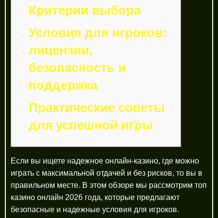
Критерии выбора
Условия для игроков:
лицензии,
безопасность и
поддержка
Практические советы
для успешной игры
Если вы ищете надежное онлайн-казино, где можно
играть с максимальной отдачей и без рисков, то вы в
правильном месте. В этом обзоре мы рассмотрим топ
казино онлайн 2026 года, которые предлагают
безопасные и надежные условия для игроков.