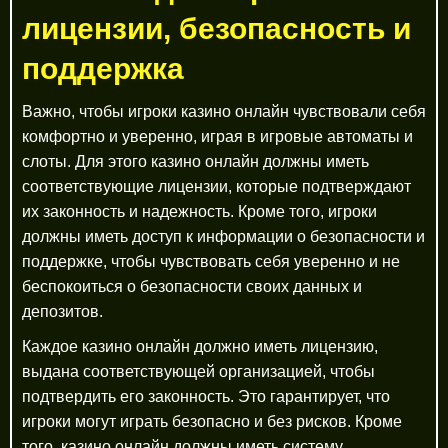
лицензии, безопасность и
поддержка
Важно, чтобы игроки казино онлайн чувствовали себя
комфортно и уверенно, играя в игровые автоматы и
слоты. Для этого казино онлайн должны иметь
соответствующие лицензии, которые подтверждают
их законность и надежность. Кроме того, игроки
должны иметь доступ к информации о безопасности и
поддержке, чтобы чувствовать себя уверенно и не
беспокоиться о безопасности своих данных и
депозитов.
Каждое казино онлайн должно иметь лицензию,
выдана соответствующей организацией, чтобы
подтвердить его законность. Это гарантирует, что
игроки могут играть безопасно и без рисков. Кроме
того, казино онлайн должны иметь систему