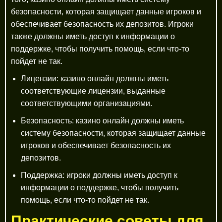
безопасности, которая защищает данные игроков и
обеспечивает безопасность их депозитов. Игроки
также должны иметь доступ к информации о
поддержке, чтобы получить помощь, если что-то
пойдет не так.
Лицензии: казино онлайн должны иметь
соответствующие лицензии, выданные
соответствующими организациями.
Безопасность: казино онлайн должны иметь
систему безопасности, которая защищает данные
игроков и обеспечивает безопасность их
депозитов.
Поддержка: игроки должны иметь доступ к
информации о поддержке, чтобы получить
помощь, если что-то пойдет не так.
Практические советы для