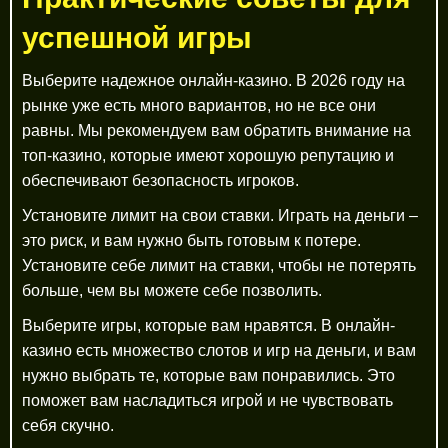
успешной игры
Выберите надежное онлайн-казино. В 2026 году на
рынке уже есть много вариантов, но не все они
равны. Мы рекомендуем вам обратить внимание на
топ-казино, которые имеют хорошую репутацию и
обеспечивают безопасность игроков.
Установите лимит на свои ставки. Играть на деньги –
это риск, и вам нужно быть готовым к потере.
Установите себе лимит на ставки, чтобы не потерять
больше, чем вы можете себе позволить.
Выберите игры, которые вам нравятся. В онлайн-
казино есть множество слотов и игр на деньги, и вам
нужно выбрать те, которые вам понравились. Это
поможет вам насладиться игрой и не чувствовать
себя скучно.