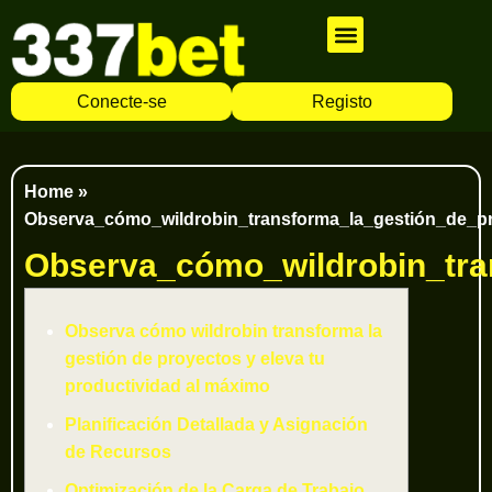
Cassino Ao Vivo
Caça Níqueis
Apostas Esportivas
Baixar Aplicativo
Conecte-se
Registo
Home
»
Observa_cómo_wildrobin_transforma_la_gestión_de_pr
Observa_cómo_wildrobin_tra
Observa cómo wildrobin transforma la
gestión de proyectos y eleva tu
productividad al máximo
Planificación Detallada y Asignación
de Recursos
Optimización de la Carga de Trabajo