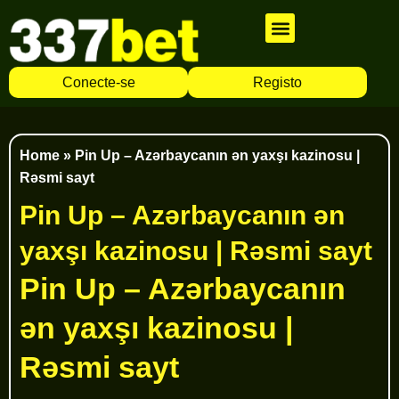
Cassino Ao Vivo
Caça Níqueis
Apostas Esportivas
Baixar Aplicativo
Conecte-se
Registo
Home
»
Pin Up – Azərbaycanın ən yaxşı kazinosu |
Rəsmi sayt
Pin Up – Azərbaycanın ən
yaxşı kazinosu | Rəsmi sayt
Pin Up – Azərbaycanın
ən yaxşı kazinosu |
Rəsmi sayt