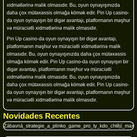
xidmətlərinə malik olmasıdır. Bu, oyun oynayışınızda
daha çox mütəxəssis olmağa kömək edir. Pin Up casino-
da oyun oynayışın bir digər avantajı, platformanın məşhur
və müraciətli xidmətlərinə malik olmasıdır.
Pin Up casino-da oyun oynayışın bir digər avantajı,
platformanın məşhur və müraciətli xidmətlərinə malik
olmasıdır. Bu, oyun oynayışınızda daha çox mütəxəssis
olmağa kömək edir. Pin Up casino-da oyun oynayışın bir
digər avantajı, platformanın məşhur və müraciətli
xidmətlərinə malik olmasıdır. Bu, oyun oynayışınızda
daha çox mütəxəssis olmağa kömək edir. Pin Up casino-
da oyun oynayışın bir digər avantajı, platformanın məşhur
və müraciətli xidmətlərinə malik olmasıdır.
Novidades Recentes
Zábavná_strategie_a_plinko_game_pro_ty_kdo_chtějí_maxim