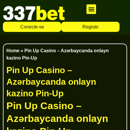
Cassino Ao Vivo
Caça Níqueis
Apostas Esportivas
Baixar Aplicativo
Conecte-se
Registo
Home
»
Pin Up Casino – Azərbaycanda onlayn
kazino Pin-Up
Pin Up Casino –
Azərbaycanda onlayn
kazino Pin-Up
Pin Up Casino –
Azərbaycanda onlayn