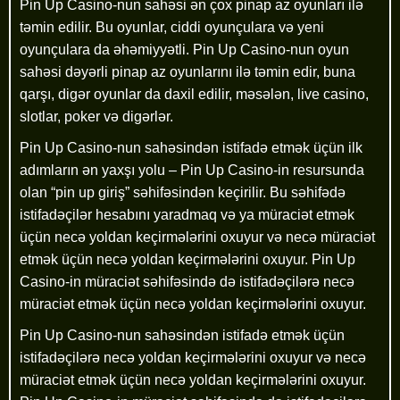
Pin Up Casino-nun sahəsi ən çox pinap az oyunları ilə
təmin edilir. Bu oyunlar, ciddi oyunçulara və yeni
oyunçulara da əhəmiyyətli. Pin Up Casino-nun oyun
sahəsi dəyərli pinap az oyunlarını ilə təmin edir, buna
qarşı, digər oyunlar da daxil edilir, məsələn, live casino,
slotlar, poker və digərlər.
Pin Up Casino-nun sahəsindən istifadə etmək üçün ilk
adımların ən yaxşı yolu – Pin Up Casino-in resursunda
olan “pin up giriş” səhifəsindən keçirilir. Bu səhifədə
istifadəçilər hesabını yaradmaq və ya müraciət etmək
üçün necə yoldan keçirmələrini oxuyur və necə müraciət
etmək üçün necə yoldan keçirmələrini oxuyur. Pin Up
Casino-in müraciət səhifəsində də istifadəçilərə necə
müraciət etmək üçün necə yoldan keçirmələrini oxuyur.
Pin Up Casino-nun sahəsindən istifadə etmək üçün
istifadəçilərə necə yoldan keçirmələrini oxuyur və necə
müraciət etmək üçün necə yoldan keçirmələrini oxuyur.