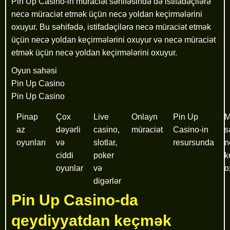
Pin Up Casino-in müraciət səhifəsində də istifadəçilərə
necə müraciət etmək üçün necə yoldan keçirmələrini
oxuyur. Bu səhifədə, istifadəçilərə necə müraciət etmək
üçün necə yoldan keçirmələrini oxuyur və necə müraciət
etmək üçün necə yoldan keçirmələrini oxuyur.
Oyun sahəsi
Pin Up Casino
Pin Up Casino
Pinap
Çox
Live
Onlayn
Pin Up
M
az
dəyərli
casino,
müraciət
Casino-in
s
oyunları
və
slotlar,
resursunda
n
ciddi
poker
k
oyunlar
və
o
digərlər
Pin Up Casino-da
qeydiyyatdan keçmək