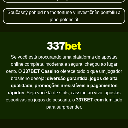
Současný pohled na thorfortune v investičním portfoliu a
jeho potenciál
Se você está procurando uma plataforma de apostas
online completa, moderna e segura, chegou ao lugar
certo. O
337BET Cassino
oferece tudo o que um jogador
brasileiro deseja:
diversão garantida, jogos de alta
qualidade, promoções irresistíveis e pagamentos
rápidos
. Seja você fã de slots, cassino ao vivo, apostas
esportivas ou jogos de pescaria, o
337BET com
tem tudo
para surpreender.