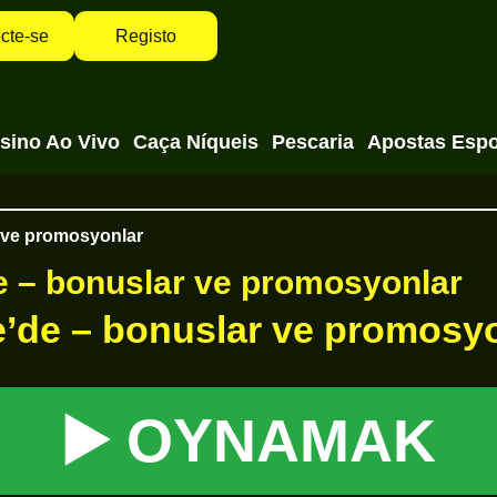
cte-se
Registo
sino Ao Vivo
Caça Níqueis
Pescaria
Apostas Espo
r ve promosyonlar
e – bonuslar ve promosyonlar
e’de – bonuslar ve promosy
▶️ OYNAMAK