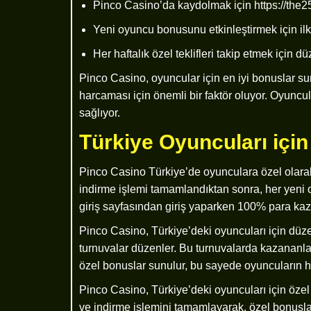
Pinco Casino’da kaydolmak için https://the25
Yeni oyuncu bonusunu etkinleştirmek için ilk
Her haftalık özel teklifleri takip etmek için dü
Pinco Casino, oyuncular için en iyi bonuslar s
harcaması için önemli bir faktör oluyor. Oyuncu
sağlıyor.
Türkiye Oyuncuları içi
Pinco Casino Türkiye’de oyunculara özel olara
indirme işlemi tamamlandıktan sonra, her yeni 
giriş sayfasından giriş yaparken 100% para kazan
Pinco Casino, Türkiye’deki oyuncuları için düze
turnuvalar düzenler. Bu turnuvalarda kazananlar 
özel bonuslar sunulur, bu sayede oyuncuların ha
Pinco Casino, Türkiye’deki oyuncuları için öze
ve indirme işlemini tamamlayarak, özel bonuslar ve