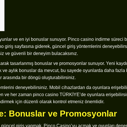
ar ve en iyi bonuslar sunuyor. Pinco casino indirme süreci basi
o giriş sayfasına giderek, güncel giriş yöntemlerini deneyebilir
z ve güvenli bir deneyim bulacaksınız.
arak tasarlanmış bonuslar ve promosyonlar sunuyor. Yeni kaydo
k ve aylık bonuslar da mevcut, bu sayede oyunlarda daha fazla ka
 arasında bir döngü oluşturabilirsiniz.
mlerini deneyebilirsiniz. Mobil cihazlardan da oyunlara erişebili
den ve her zaman pinco casino TÜRKİYE’de oyunlara erişebilirs
endirmek için düzenli olarak kontrol etmeniz önemlidir.
de: Bonuslar ve Promosyonlar
m, güncel giriş yapmak. Pinco Casino’yu açmak ve oyunları denem