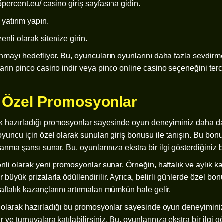
percent.eu/ casino giriş sayfasına gidin.
 yatırım yapın.
zenli olarak sitenize girin.
unmayı hedefliyor. Bu, oyuncuların oyunlarını daha fazla sevdi
ların pinco casino indir veya pinco online casino seçeneğini te
n Özel Promosyonlar
k hazırladığı promosyonlar sayesinde oyun deneyiminiz daha da
oyuncu için özel olarak sunulan giriş bonusu ile tanışın. Bu bo
ma şansı sunar. Bu, oyunlarınıza ekstra bir ilgi gösterdiğiniz bir
nli olarak yeni promosyonlar sunar. Örneğin, haftalık ve aylık k
büyük prizalarla ödüllendirilir. Ayrıca, belirli günlerde özel bo
ftalık kazançlarını artırmaları mümkün hale gelir.
l olarak hazırladığı bu promosyonlar sayesinde oyun deneyimini
 turnuvalara katılabilirsiniz. Bu, oyunlarınıza ekstra bir ilgi gös