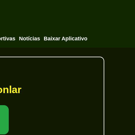
rtivas
Notícias
Baixar Aplicativo
onlar