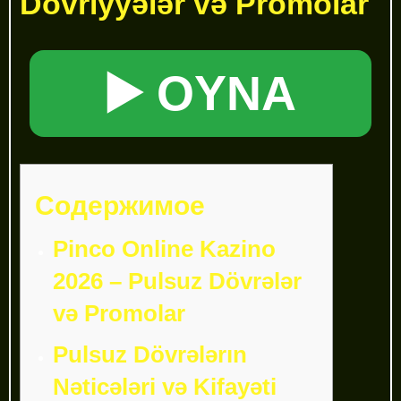
Dövriyyələr və Promolar
▶️ OYNA
Содержимое
Pinco Online Kazino
2026 – Pulsuz Dövrələr
və Promolar
Pulsuz Dövrələrın
Nəticələri və Kifayəti