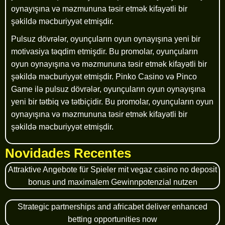
oynayışına və məzmununa təsir etmək kifayətli bir
şəkildə məcburiyyət etmişdir.
Pulsuz dövrələr, oyunçuların oyun oynayışına yeni bir
motivasiya təqdim etmişdir. Bu promolar, oyunçuların
oyun oynayışına və məzmununa təsir etmək kifayətli bir
şəkildə məcburiyyət etmişdir. Pinko Casino və Pinco
Game ilə pulsuz dövrələr, oyunçuların oyun oynayışına
yeni bir tətbiq və tətbiçidir. Bu promolar, oyunçuların oyun
oynayışına və məzmununa təsir etmək kifayətli bir
şəkildə məcburiyyət etmişdir.
Novidades Recentes
Attraktive Angebote für Spieler mit vegaz casino no deposit
bonus und maximalem Gewinnpotenzial nutzen
Strategic partnerships and africabet deliver enhanced
betting opportunities now