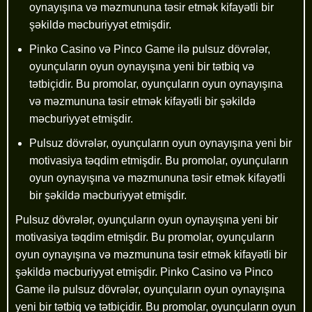
oynayışına və məzmununa təsir etmək kifayətli bir
şəkildə məcburiyyət etmişdir.
Pinko Casino və Pinco Game ilə pulsuz dövrələr,
oyunçuların oyun oynayışına yeni bir tətbiq və
tətbiçidir. Bu promolar, oyunçuların oyun oynayışına
və məzmununa təsir etmək kifayətli bir şəkildə
məcburiyyət etmişdir.
Pulsuz dövrələr, oyunçuların oyun oynayışına yeni bir
motivasiya təqdim etmişdir. Bu promolar, oyunçuların
oyun oynayışına və məzmununa təsir etmək kifayətli
bir şəkildə məcburiyyət etmişdir.
Pulsuz dövrələr, oyunçuların oyun oynayışına yeni bir
motivasiya təqdim etmişdir. Bu promolar, oyunçuların
oyun oynayışına və məzmununa təsir etmək kifayətli bir
şəkildə məcburiyyət etmişdir. Pinko Casino və Pinco
Game ilə pulsuz dövrələr, oyunçuların oyun oynayışına
yeni bir tətbiq və tətbiçidir. Bu promolar, oyunçuların oyun