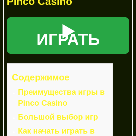
Pinco Casino
▶️
ИГРАТЬ
Содержимое
Преимущества игры в
Pinco Casino
Большой выбор игр
Как начать играть в