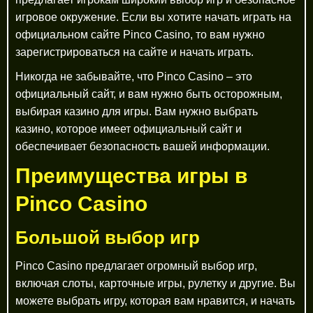
игровое окружение. Если вы хотите начать играть на
официальном сайте Pinco Casino, то вам нужно
зарегистрироваться на сайте и начать играть.
Никогда не забывайте, что Pinco Casino – это
официальный сайт, и вам нужно быть осторожным,
выбирая казино для игры. Вам нужно выбрать
казино, которое имеет официальный сайт и
обеспечивает безопасность вашей информации.
Преимущества игры в
Pinco Casino
Большой выбор игр
Pinco Casino предлагает огромный выбор игр,
включая слоты, карточные игры, рулетку и другие. Вы
можете выбрать игру, которая вам нравится, и начать