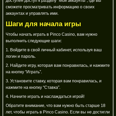
доступен доступ к разделу “Мои аккаунты”, где вы
сможете просматривать информацию о своих
аккаунтах и управлять ими.
Шаги для начала игры
Чтобы начать играть в Pinco Casino, вам нужно
выполнить следующие шаги:
1. Войдите в свой личный кабинет, используя ваш
логин и пароль.
2. Найдите игру, которая вам понравилась, и нажмите
на кнопку “Играть”.
3. Установите ставку, которая вам понравилась, и
нажмите на кнопку “Ставка”.
4. Начните играть и наслаждаться игрой!
Обратите внимание, что вам нужно быть старше 18
лет, чтобы играть в Pinco Casino. Если вы не достигли