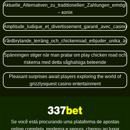
Aktuelle_Alternativen_zu_traditionellen_Zahlungen_ermögl
– копія
Amplitude_ludique_et_divertissement_garanti_avec_casino
Vårdbrytande_terräng_och_chickenroad_erbjuder_unika_äve
Spänningen stiger när man pratar om play chicken road och
riskerna med detta våghalsiga beteende
Pleasant surprises await players exploring the world of
grizzlysquest casino entertainment
Se você está procurando uma plataforma de apostas
online completa, moderna e segura, chegou ao lugar