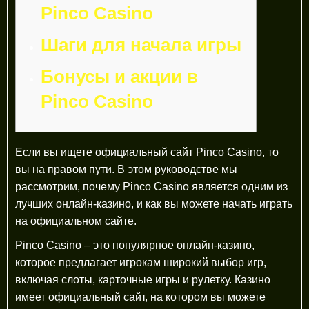
Pinco Casino
Шаги для начала игры
Бонусы и акции в
Pinco Casino
Если вы ищете официальный сайт Pinco Casino, то
вы на правом пути. В этом руководстве мы
рассмотрим, почему Pinco Casino является одним из
лучших онлайн-казино, и как вы можете начать играть
на официальном сайте.
Pinco Casino – это популярное онлайн-казино,
которое предлагает игрокам широкий выбор игр,
включая слоты, карточные игры и рулетку. Казино
имеет официальный сайт, на котором вы можете