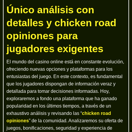
Único análisis con
detalles y chicken road
opiniones para
jugadores exigentes
El mundo del casino online está en constante evolución,
ofreciendo nuevas opciones y plataformas para los
entusiastas del juego. En este contexto, es fundamental
que los jugadores dispongan de información veraz y
detallada para tomar decisiones informadas. Hoy,
exploraremos a fondo una plataforma que ha ganado
popularidad en los últimos tiempos, a través de un
exhaustivo análisis y revisando las “
chicken road
opiniones
” de la comunidad. Analizaremos su oferta de
juegos, bonificaciones, seguridad y experiencia de