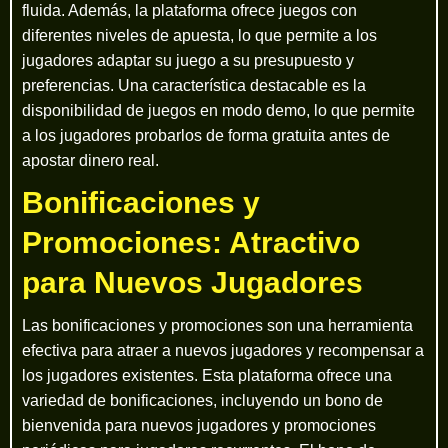
fluida. Además, la plataforma ofrece juegos con
diferentes niveles de apuesta, lo que permite a los
jugadores adaptar su juego a su presupuesto y
preferencias. Una característica destacable es la
disponibilidad de juegos en modo demo, lo que permite
a los jugadores probarlos de forma gratuita antes de
apostar dinero real.
Bonificaciones y
Promociones: Atractivo
para Nuevos Jugadores
Las bonificaciones y promociones son una herramienta
efectiva para atraer a nuevos jugadores y recompensar a
los jugadores existentes. Esta plataforma ofrece una
variedad de bonificaciones, incluyendo un bono de
bienvenida para nuevos jugadores y promociones