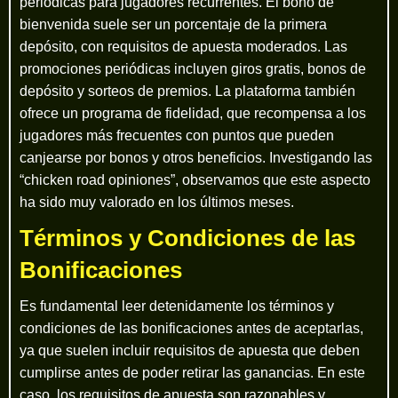
periódicas para jugadores recurrentes. El bono de
bienvenida suele ser un porcentaje de la primera
depósito, con requisitos de apuesta moderados. Las
promociones periódicas incluyen giros gratis, bonos de
depósito y sorteos de premios. La plataforma también
ofrece un programa de fidelidad, que recompensa a los
jugadores más frecuentes con puntos que pueden
canjearse por bonos y otros beneficios. Investigando las
“chicken road opiniones”, observamos que este aspecto
ha sido muy valorado en los últimos meses.
Términos y Condiciones de las
Bonificaciones
Es fundamental leer detenidamente los términos y
condiciones de las bonificaciones antes de aceptarlas,
ya que suelen incluir requisitos de apuesta que deben
cumplirse antes de poder retirar las ganancias. En este
caso, los requisitos de apuesta son razonables y