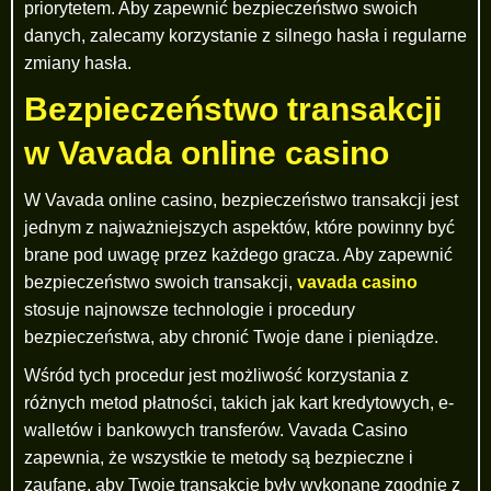
priorytetem. Aby zapewnić bezpieczeństwo swoich
danych, zalecamy korzystanie z silnego hasła i regularne
zmiany hasła.
Bezpieczeństwo transakcji
w Vavada online casino
W Vavada online casino, bezpieczeństwo transakcji jest
jednym z najważniejszych aspektów, które powinny być
brane pod uwagę przez każdego gracza. Aby zapewnić
bezpieczeństwo swoich transakcji,
vavada casino
stosuje najnowsze technologie i procedury
bezpieczeństwa, aby chronić Twoje dane i pieniądze.
Wśród tych procedur jest możliwość korzystania z
różnych metod płatności, takich jak kart kredytowych, e-
walletów i bankowych transferów. Vavada Casino
zapewnia, że wszystkie te metody są bezpieczne i
zaufane, aby Twoje transakcje były wykonane zgodnie z