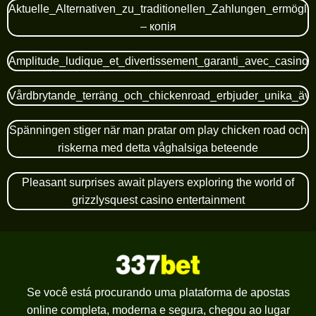
Aktuelle_Alternativen_zu_traditionellen_Zahlungen_ermögl
– копія
Amplitude_ludique_et_divertissement_garanti_avec_casino
Vårdbrytande_terräng_och_chickenroad_erbjuder_unika_äve
Spänningen stiger när man pratar om play chicken road och
riskerna med detta våghalsiga beteende
Pleasant surprises await players exploring the world of
grizzlysquest casino entertainment
Se você está procurando uma plataforma de apostas
online completa, moderna e segura, chegou ao lugar