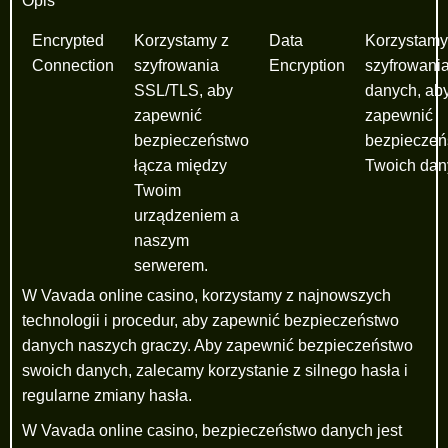
Opis
Encrypted
Korzystamy z
Data
Korzystamy
Connection
szyfrowania
Encryption
szyfrowani
SSL/TLS, aby
danych, ab
zapewnić
zapewnić
bezpieczeństwo
bezpieczeń
łącza między
Twoich dan
Twoim
urządzeniem a
naszym
serwerem.
W Vavada online casino, korzystamy z najnowszych
technologii i procedur, aby zapewnić bezpieczeństwo
danych naszych graczy. Aby zapewnić bezpieczeństwo
swoich danych, zalecamy korzystanie z silnego hasła i
regularne zmiany hasła.
W Vavada online casino, bezpieczeństwo danych jest