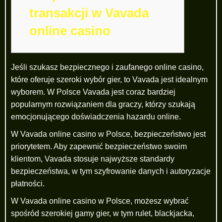
transakcji w Vavada
online casino
Jeśli szukasz bezpiecznego i zaufanego online casino,
które oferuje szeroki wybór gier, to Vavada jest idealnym
wyborem. W Polsce Vavada jest coraz bardziej
popularnym rozwiązaniem dla graczy, którzy szukają
emocjonującego doświadczenia hazardu online.
W Vavada online casino w Polsce, bezpieczeństwo jest
priorytetem. Aby zapewnić bezpieczeństwo swoim
klientom, Vavada stosuje najwyższe standardy
bezpieczeństwa, w tym szyfrowanie danych i autoryzacje
płatności.
W Vavada online casino w Polsce, możesz wybrać
spośród szerokiej gamy gier, w tym rulet, blackjacka,