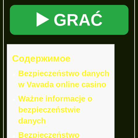
▶️ GRAĆ
Содержимое
Bezpieczeństwo danych
w Vavada online casino
Ważne informacje o
bezpieczeństwie
danych
Bezpieczeństwo