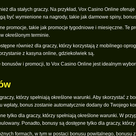
eż dla stałych graczy. Na przykład, Vox Casino Online oferuje
ą być wymienione na nagrody, takie jak darmowe spiny, bonusy
ne promocje, takie jak promocje tygodniowe i miesięczne. Te 
 w określonym terminie.
stępne również dla graczy, którzy korzystają z mobilnego opr
rzystanie z kasyna online, gdziekolwiek są.
e bonusów i promocji, to Vox Casino Online jest idealnym wyborem
sów
raczy, którzy spełniają określone warunki. Aby skorzystać z bo
u wpłaty, bonus zostanie automatycznie dodany do Twojego ko
e tylko dla graczy, którzy spełniają określone warunki. W prz
nulowany. Ponadto, bonusy są dostępne tylko dla graczy, którzy
żnych formach, w tym w postaci bonusu powitalnego, bonusu z