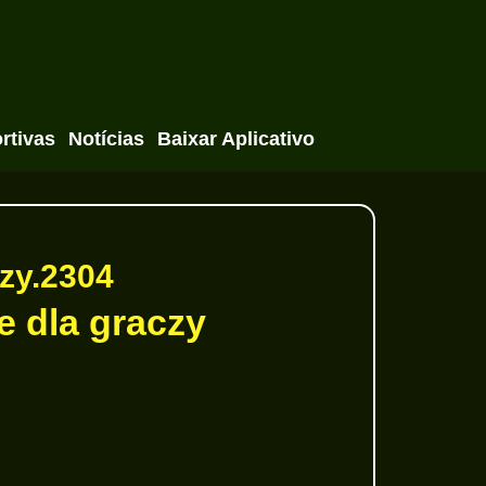
rtivas
Notícias
Baixar Aplicativo
zy.2304
e dla graczy