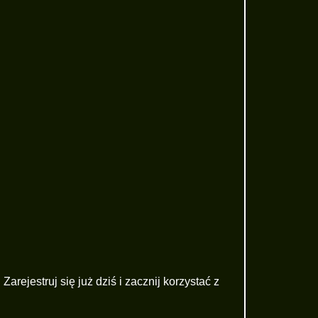
arejestruj się już dziś i zacznij korzystać z