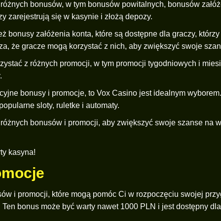
 różnych bonusów, w tym bonusów powitalnych, bonusów załóże
y zarejestrują się w kasynie i złożą depozy.
onusy załóżenia konta, które są dostępne dla graczy, którzy za
a, że gracze mogą korzystać z nich, aby zwiększyć swoje sza
ystać z różnych promocji, w tym promocji tygodniowych i miesi
.
kcyjne bonusy i promocje, to Vox Casino jest idealnym wyborem. Z
popularne sloty, ruletke i automaty.
óżnych bonusów i promocji, aby zwiększyć swoje szanse na wygr
rty kasyna!
omocje
ów i promocji, które mogą pomóc Ci w rozpoczęciu swojej przy
. Ten bonus może być warty nawet 1000 PLN i jest dostępny dl