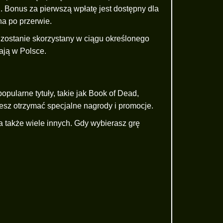
N. Bonus za pierwszą wpłatę jest dostępny dla
na po przerwie.
 zostanie skorzystany w ciągu określonego
ają w Polsce.
pularne tytuły, takie jak Book of Dead,
żesz otrzymać specjalne nagrody i promocje.
a także wiele innych. Gdy wybierasz grę