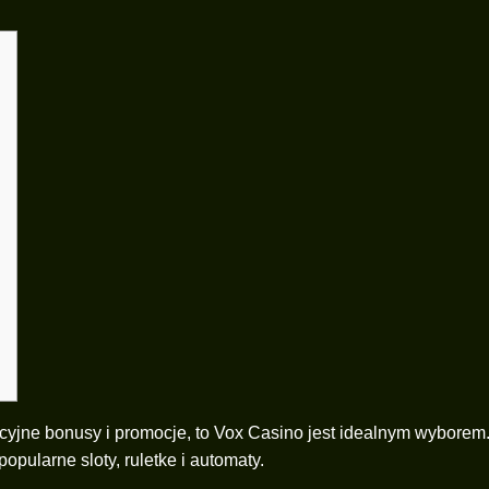
kcyjne bonusy i promocje, to Vox Casino jest idealnym wyborem. Z
popularne sloty, ruletke i automaty.