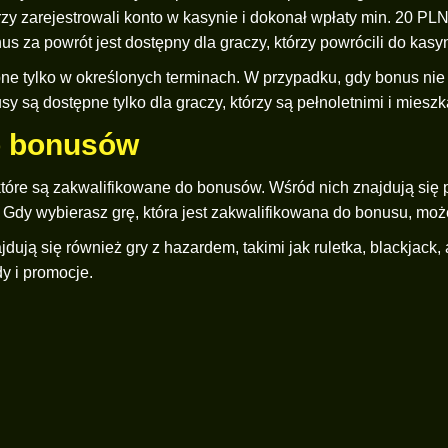
rzy zarejestrowali konto w kasynie i dokonał wpłaty min. 20 PL
us za powrót jest dostępny dla graczy, którzy powrócili do kasy
ne tylko w określonych terminach. W przypadku, gdy bonus nie
y są dostępne tylko dla graczy, którzy są pełnoletnimi i mieszk
o bonusów
tóre są zakwalifikowane do bonusów. Wśród nich znajdują się po
h. Gdy wybierasz grę, która jest zakwalifikowana do bonusu, mo
ją się również gry z hazardem, takimi jak ruletka, blackjack, 
y i promocje.