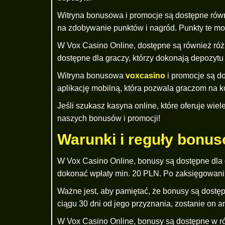
Witryna bonusowa i promocje są dostępne równi
na zdobywanie punktów i nagród. Punkty te mog
W Vox Casino Online, dostępne są również róż
dostępne dla graczy, którzy dokonają depozytu
Witryna bonusowa
voxcasino
i promocje są do
aplikację mobilną, która pozwala graczom na ko
Jeśli szukasz kasyna online, które oferuje wiel
naszych bonusów i promocji!
Warunki i reguły bonu
W Vox Casino Online, bonusy są dostępne dla g
dokonać wpłaty min. 20 PLN. Po zaksięgowani
Ważne jest, aby pamiętać, że bonusy są dostępn
ciągu 30 dni od jego przyznania, zostanie on a
W Vox Casino Online, bonusy są dostępne w ró