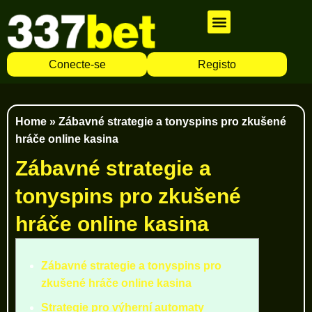
Cassino Ao Vivo
Caça Níqueis
Apostas Esportivas
Baixar Aplicativo
Conecte-se
Registo
Home
»
Zábavné strategie a tonyspins pro zkušené
hráče online kasina
Zábavné strategie a
tonyspins pro zkušené
hráče online kasina
Zábavné strategie a tonyspins pro
zkušené hráče online kasina
Strategie pro výherní automaty