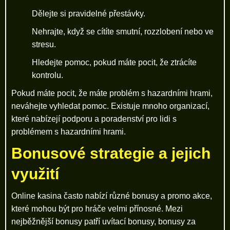
Dělejte si pravidelné přestávky.
Nehrajte, když se cítíte smutní, rozzlobení nebo ve
stresu.
Hledejte pomoc, pokud máte pocit, že ztrácíte
kontrolu.
Pokud máte pocit, že máte problém s hazardními hrami,
neváhejte vyhledat pomoc. Existuje mnoho organizací,
které nabízejí podporu a poradenství pro lidi s
problémem s hazardními hrami.
Bonusové strategie a jejich
využití
Online kasina často nabízí různé bonusy a promo akce,
které mohou být pro hráče velmi přínosné. Mezi
nejběžnější bonusy patří uvítací bonusy, bonusy za