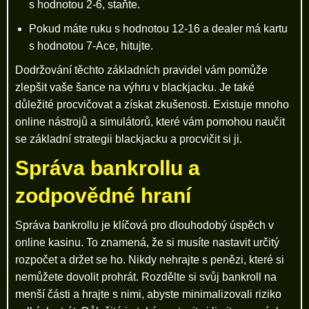
s hodnotou 2-6, staňte.
Pokud máte ruku s hodnotou 12-16 a dealer má kartu
s hodnotou 7-Ace, hitujte.
Dodržování těchto základních pravidel vám pomůže
zlepšit vaše šance na výhru v blackjacku. Je také
důležité procvičovat a získat zkušenosti. Existuje mnoho
online nástrojů a simulátorů, které vám pomohou naučit
se základní strategii blackjacku a procvičit si ji.
Správa bankrollu a
zodpovědné hraní
Správa bankrollu je klíčová pro dlouhodobý úspěch v
online kasinu. To znamená, že si musíte nastavit určitý
rozpočet a držet se ho. Nikdy nehrajte s penězi, které si
nemůžete dovolit prohrát. Rozdělte si svůj bankroll na
menší části a hrajte s nimi, abyste minimalizovali riziko