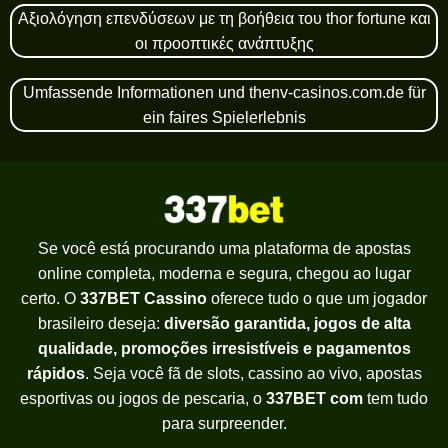
Αξιολόγηση επενδύσεων με τη βοήθεια του thor fortune και
οι προοπτικές ανάπτυξης
Umfassende Informationen und thenv-casinos.com.de für
ein faires Spielerlebnis
Se você está procurando uma plataforma de apostas
online completa, moderna e segura, chegou ao lugar
certo. O
337BET Cassino
oferece tudo o que um jogador
brasileiro deseja:
diversão garantida, jogos de alta
qualidade, promoções irresistíveis e pagamentos
rápidos
. Seja você fã de slots, cassino ao vivo, apostas
esportivas ou jogos de pescaria, o
337BET com
tem tudo
para surpreender.