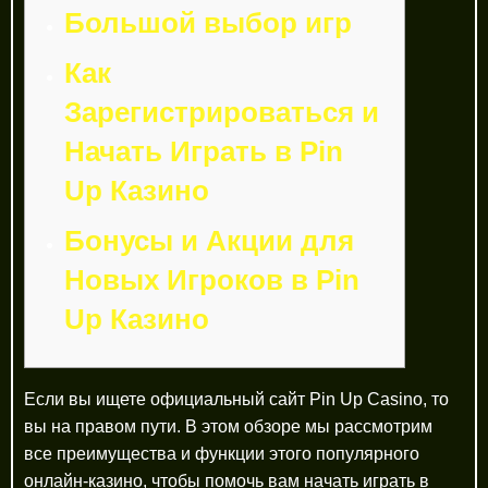
Большой выбор игр
Как
Зарегистрироваться и
Начать Играть в Pin
Up Казино
Бонусы и Акции для
Новых Игроков в Pin
Up Казино
Если вы ищете официальный сайт Pin Up Casino, то
вы на правом пути. В этом обзоре мы рассмотрим
все преимущества и функции этого популярного
онлайн-казино, чтобы помочь вам начать играть в