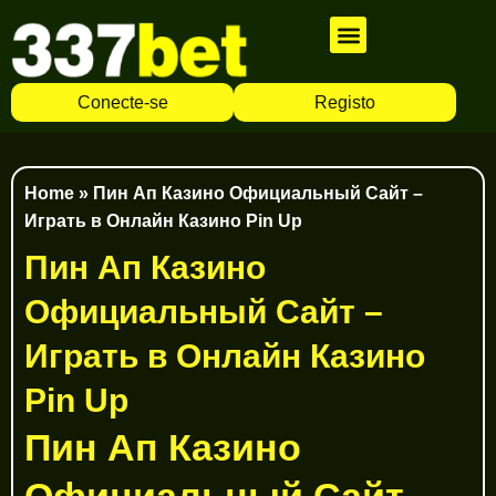
Cassino Ao Vivo
Caça Níqueis
Apostas Esportivas
Baixar Aplicativo
Conecte-se
Registo
Home
»
Пин Ап Казино Официальный Сайт –
Играть в Онлайн Казино Pin Up
Пин Ап Казино
Официальный Сайт –
Играть в Онлайн Казино
Pin Up
Пин Ап Казино
Официальный Сайт –