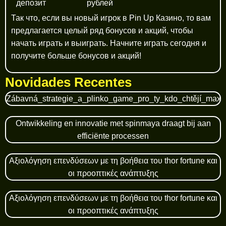
депозит
рублей
Так что, если вы новый игрок в Pin Up Казино, то вам
предлагается целый ряд бонусов и акций, чтобы
начать играть и выиграть. Начните играть сегодня и
получите больше бонусов и акций!
Novidades Recentes
Zábavná_strategie_a_plinko_game_pro_ty_kdo_chtějí_maxim
Ontwikkeling en innovatie met spinmaya draagt bij aan
efficiënte processen
Αξιολόγηση επενδύσεων με τη βοήθεια του thor fortune και
οι προοπτικές ανάπτυξης
Αξιολόγηση επενδύσεων με τη βοήθεια του thor fortune και
οι προοπτικές ανάπτυξης