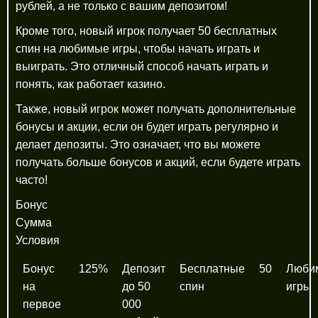
рублей, а не только с вашим депозитом!
Кроме того, новый игрок получает 50 бесплатных
спин на любимые игры, чтобы начать играть и
выиграть. Это отличный способ начать играть и
понять, как работает казино.
Также, новый игрок может получать дополнительные
бонусы и акции, если он будет играть регулярно и
делает депозиты. Это означает, что вы можете
получать больше бонусов и акций, если будете играть
часто!
Бонус
Сумма
Условия
Бонус
125%
Депозит
Бесплатные
50
Люби
на
до 50
спин
игры
первое
000