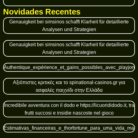
Novidades Recentes
Genauigkeit bei simsinos schafft Klarheit für detaillierte
Analysen und Strategien
Genauigkeit bei simsinos schafft Klarheit für detaillierte
Analysen und Strategien
Authentique_expérience_et_gains_possibles_avec_playjonn
Αξιόπιστες κριτικές και το spinational-casinos.gr για
ασφαλές παιχνίδι στην Ελλάδα
Incredibile avventura con il dodo e https://licuorididodo.it, tra
frutti succosi e insidie nascoste nel gioco
Estimativas_financeiras_e_thorfortune_para_uma_vida_mai