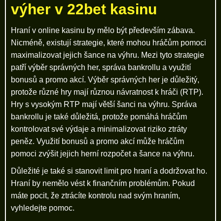
výher v 22bet kasinu
Hraní v online kasinu by mělo být především zábava.
Nicméně, existují strategie, které mohou hráčům pomoci
maximalizovat jejich šance na výhru. Mezi tyto strategie
patří výběr správných her, správa bankrollu a využití
bonusů a promo akcí. Výběr správných her je důležitý,
protože různé hry mají různou návratnost k hráči (RTP).
Hry s vysokým RTP mají větší šanci na výhru. Správa
bankrollu je také důležitá, protože pomáhá hráčům
kontrolovat své výdaje a minimalizovat riziko ztráty
peněz. Využití bonusů a promo akcí může hráčům
pomoci zvýšit jejich herní rozpočet a šance na výhru.
Důležité je také si stanovit limit pro hraní a dodržovat ho.
Hraní by nemělo vést k finančním problémům. Pokud
máte pocit, že ztrácíte kontrolu nad svým hraním,
vyhledejte pomoc.