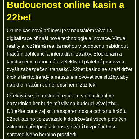
Budoucnost online kasin a
22bet
Online kasinový průmysl je v neustálém vývoji a
digitalizace přináší nové technologie a inovace. Virtual
reality a rozšířená realita mohou v budoucnu nabídnout
hráčům pohlcující a interaktivní zážitky. Blockchain a
kryptoměny mohou dále zefektivnit platební procesy a
zvýšit zabezpečení transakcí. 22bet kasino se snaží držet
krok s těmito trendy a neustále inovovat své služby, aby
nabídlo hráčům co nejlepší herní zážitek.
Očekává se, že rostoucí regulace v oblasti online
hazardních her bude mít vliv na budoucí vývoj trhu.
Důležité bude zajistit transparentnost a ochranu hráčů.
22bet kasino se zavázalo k dodržování všech platných
zákonů a předpisů a k poskytování bezpečného a
spravedlivého herního prostředí.