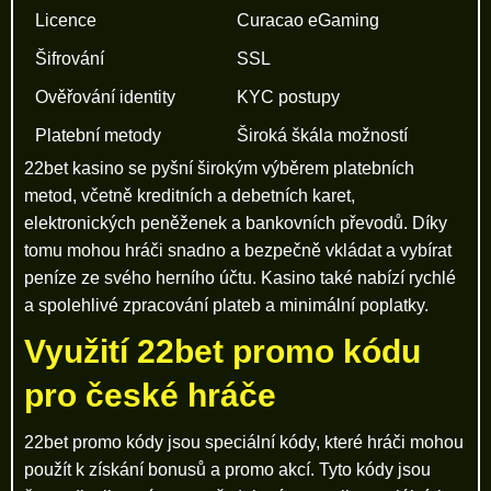
Licence
Curacao eGaming
Šifrování
SSL
Ověřování identity
KYC postupy
Platební metody
Široká škála možností
22bet kasino se pyšní širokým výběrem platebních
metod, včetně kreditních a debetních karet,
elektronických peněženek a bankovních převodů. Díky
tomu mohou hráči snadno a bezpečně vkládat a vybírat
peníze ze svého herního účtu. Kasino také nabízí rychlé
a spolehlivé zpracování plateb a minimální poplatky.
Využití 22bet promo kódu
pro české hráče
22bet promo kódy jsou speciální kódy, které hráči mohou
použít k získání bonusů a promo akcí. Tyto kódy jsou