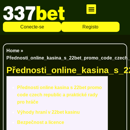
Cassino Ao Vivo
Caça Níqueis
Apostas Esportivas
Baixar Aplicativo
Conecte-se
Registo
Home
»
Přednosti_online_kasina_s_22bet_promo_code_czech_r
Přednosti_online_kasina_s_
Přednosti online kasina s 22bet promo
code czech republic a praktické rady
pro hráče
Výhody hraní v 22bet kasinu
Bezpečnost a licence