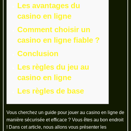
Les avantages du
casino en ligne
Comment choisir un
casino en ligne fiable ?
Conclusion
Les règles du jeu au
casino en ligne
Les règles de base
Vous cherchez un guide pour jouer au casino en ligne de
manière sécurisée et efficace ? Vous êtes au bon endroit
! Dans cet article, nous allons vous présenter les