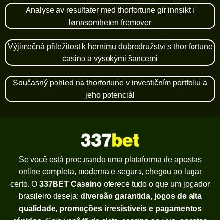
Analyse av resultater med thorfortune gir innsikt i
lønnsomheten fremover
Výjimečná příležitost k hernímu dobrodružství s thor fortune
casino a vysokými šancemi
Současný pohled na thorfortune v investičním portfoliu a
jeho potenciál
Se você está procurando uma plataforma de apostas
online completa, moderna e segura, chegou ao lugar
certo. O
337BET Cassino
oferece tudo o que um jogador
brasileiro deseja:
diversão garantida, jogos de alta
qualidade, promoções irresistíveis e pagamentos