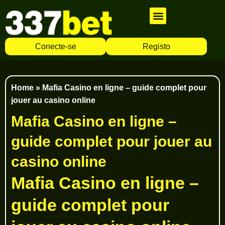
Cassino Ao Vivo
Caça Níqueis
Apostas Esportivas
Baixar Aplicativo
Conecte-se
Registo
Home
»
Mafia Casino en ligne – guide complet pour
jouer au casino online
Mafia Casino en ligne –
guide complet pour jouer au
casino online
Mafia Casino en ligne –
guide complet pour