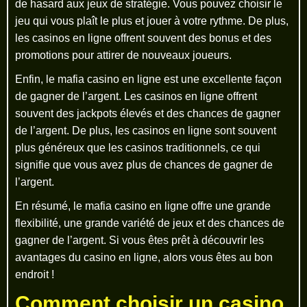
de hasard aux jeux de stratégie. Vous pouvez choisir le
jeu qui vous plaît le plus et jouer à votre rythme. De plus,
les casinos en ligne offrent souvent des bonus et des
promotions pour attirer de nouveaux joueurs.
Enfin, le mafia casino en ligne est une excellente façon
de gagner de l’argent. Les casinos en ligne offrent
souvent des jackpots élevés et des chances de gagner
de l’argent. De plus, les casinos en ligne sont souvent
plus généreux que les casinos traditionnels, ce qui
signifie que vous avez plus de chances de gagner de
l’argent.
En résumé, le mafia casino en ligne offre une grande
flexibilité, une grande variété de jeux et des chances de
gagner de l’argent. Si vous êtes prêt à découvrir les
avantages du casino en ligne, alors vous êtes au bon
endroit !
Comment choisir un casino