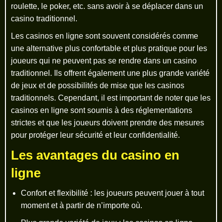
roulette, le poker, etc. sans avoir à se déplacer dans un
casino traditionnel.
Les casinos en ligne sont souvent considérés comme
une alternative plus confortable et plus pratique pour les
joueurs qui ne peuvent pas se rendre dans un casino
traditionnel. Ils offrent également une plus grande variété
de jeux et de possibilités de mise que les casinos
traditionnels. Cependant, il est important de noter que les
casinos en ligne sont soumis à des réglementations
strictes et que les joueurs doivent prendre des mesures
pour protéger leur sécurité et leur confidentialité.
Les avantages du casino en
ligne
Confort et flexibilité : les joueurs peuvent jouer à tout
moment et à partir de n’importe où.