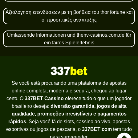
Αξιολόγηση επενδύσεων με τη βοήθεια του thor fortune και
οι προοπτικές ανάπτυξης
Umfassende Informationen und thenv-casinos.com.de für
ein faires Spielerlebnis
Se você está procurando uma plataforma de apostas
online completa, moderna e segura, chegou ao lugar
certo. O
337BET Cassino
oferece tudo o que um jogador
brasileiro deseja:
diversão garantida, jogos de alta
qualidade, promoções irresistíveis e pagamentos
rápidos
. Seja você fã de slots, cassino ao vivo, apostas
esportivas ou jogos de pescaria, o
337BET com
tem tudo
para surpreender.