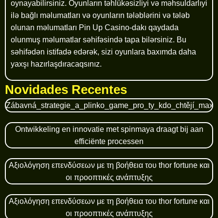
oynayabilirsiniz. Oyunların təhlükəsizliyi və məhsuldarlıyi
ilə bağlı məlumatları və oyunların tələblərini və tələb
olunan məlumatları Pin Up Casino-dakı qaydada
olunmuş məlumatlar səhifəsində tapa bilərsiniz. Bu
səhifədən istifadə edərək, sizi oyunlara baxımda daha
yaxşı hazırlaşdıracaqsınız.
Novidades Recentes
Zábavná_strategie_a_plinko_game_pro_ty_kdo_chtějí_maxim
Ontwikkeling en innovatie met spinmaya draagt bij aan
efficiënte processen
Αξιολόγηση επενδύσεων με τη βοήθεια του thor fortune και
οι προοπτικές ανάπτυξης
Αξιολόγηση επενδύσεων με τη βοήθεια του thor fortune και
οι προοπτικές ανάπτυξης