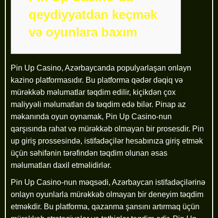
qeydiyyatdan keçmək
və oyunlara baxım
Pin Up Casino, Azərbaycanda populyarlaşan onlayn
kazino platformasıdır. Bu platforma qədər dəqiq və
mürəkkəb məlumatlar təqdim edilir, kiçikdən çox
maliyyəli məlumatları də təqdim edə bilər. Pinap az
məkanında oyun oynamak, Pin Up Casino-nun
qarşısında rahat və mürəkkəb olmayan bir prosesdir. Pin
up giriş prossesində, istifadəçilər hesabınıza giriş etmək
üçün səhifənin tərəfindən təqdim olunan əsas
məlumatları daxil etməlidirlər.
Pin Up Casino-nun məqsədi, Azərbaycan istifadəçilərinə
onlayn oyunlarla mürəkkəb olmayan bir deneyim təqdim
etməkdir. Bu platforma, qazanma şansını artırmaq üçün