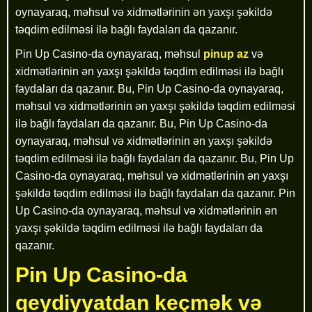
oynayaraq, məhsul və xidmətlərinin ən yaxşı şəkildə
təqdim edilməsi ilə bağlı faydaları da qazanır.
Pin Up Casino-da oynayaraq, məhsul
pinup az
və
xidmətlərinin ən yaxşı şəkildə təqdim edilməsi ilə bağlı
faydaları da qazanır. Bu, Pin Up Casino-da oynayaraq,
məhsul və xidmətlərinin ən yaxşı şəkildə təqdim edilməsi
ilə bağlı faydaları da qazanır. Bu, Pin Up Casino-da
oynayaraq, məhsul və xidmətlərinin ən yaxşı şəkildə
təqdim edilməsi ilə bağlı faydaları da qazanır. Bu, Pin Up
Casino-da oynayaraq, məhsul və xidmətlərinin ən yaxşı
şəkildə təqdim edilməsi ilə bağlı faydaları da qazanır. Pin
Up Casino-da oynayaraq, məhsul və xidmətlərinin ən
yaxşı şəkildə təqdim edilməsi ilə bağlı faydaları da
qazanır.
Pin Up Casino-da
qeydiyyatdan keçmək və