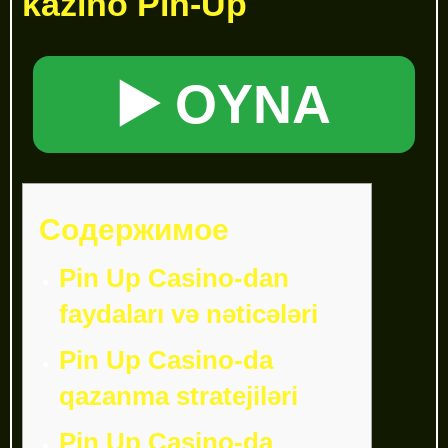
kazino Pin-Up
▶️ OYNA
Содержимое
Pin Up Casino-dan
faydaları və nəticələri
Pin Up Casino-da
qazanma stratejiləri
Pin Up Casino-da